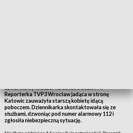
Reakcja dziennikarki TVP3 Wrocław i szybka interwencja policji pozwoliły
uratować 85-letnią kobietę (fot. TVP3 Wrocław)
Do niebezpiecznego incydentu doszło w
czwartkowy wieczór na autostradzie A4.
Reporterka TVP3 Wrocław jadąca w stronę
Katowic zauważyła starszą kobietę idącą
poboczem. Dziennikarka skontaktowała się ze
służbami, dzwoniąc pod numer alarmowy 112 i
zgłosiła niebezpieczną sytuację.
Niedługo później na A4 pojawił się patrol policji. Rzecznik