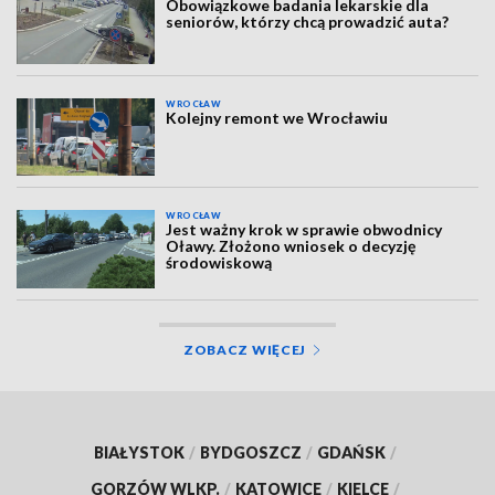
Obowiązkowe badania lekarskie dla
seniorów, którzy chcą prowadzić auta?
WROCŁAW
Kolejny remont we Wrocławiu
WROCŁAW
Jest ważny krok w sprawie obwodnicy
Oławy. Złożono wniosek o decyzję
środowiskową
ZOBACZ WIĘCEJ
BIAŁYSTOK
/
BYDGOSZCZ
/
GDAŃSK
/
GORZÓW WLKP.
/
KATOWICE
/
KIELCE
/