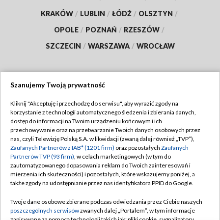
KRAKÓW
/
LUBLIN
/
ŁÓDŹ
/
OLSZTYN
/
OPOLE
/
POZNAŃ
/
RZESZÓW
/
SZCZECIN
/
WARSZAWA
/
WROCŁAW
Szanujemy Twoją prywatność
Dołącz do nas:
Kliknij "Akceptuję i przechodzę do serwisu", aby wyrazić zgody na
korzystanie z technologii automatycznego śledzenia i zbierania danych,
TVP
dostęp do informacji na Twoim urządzeniu końcowym i ich
Abonament TVP
przechowywanie oraz na przetwarzanie Twoich danych osobowych przez
Regulamin TVP
nas, czyli Telewizję Polską S.A. w likwidacji (zwaną dalej również „TVP”),
Emisja w TVP
Polityka prywatności
Zaufanych Partnerów z IAB* (1201 firm)
oraz pozostałych
Zaufanych
Partnerów TVP (93 firm)
, w celach marketingowych (w tym do
Centrum informacji TVP
Moje zgody
zautomatyzowanego dopasowania reklam do Twoich zainteresowań i
mierzenia ich skuteczności) i pozostałych, które wskazujemy poniżej, a
Naziemna Telewizja Cyfrowa
Pomoc
także zgody na udostępnianie przez nas identyfikatora PPID do Google.
Sklep TVP
Biuro reklamy
Twoje dane osobowe zbierane podczas odwiedzania przez Ciebie naszych
Rada Programowa
Kontakt
poszczególnych serwisów
zwanych dalej „Portalem”, w tym informacje
zapisywane za pomocą technologii takich jak: pliki cookie, sygnalizatory