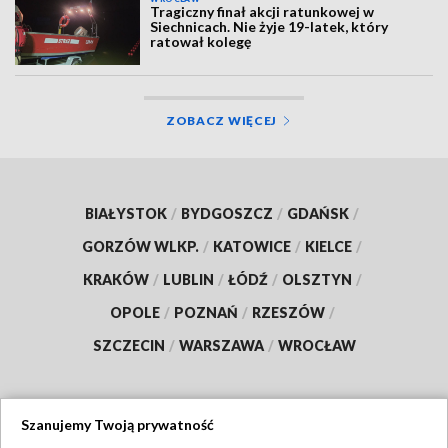
Tragiczny finał akcji ratunkowej w
Siechnicach. Nie żyje 19-latek, który
ratował kolegę
ZOBACZ WIĘCEJ
BIAŁYSTOK
/
BYDGOSZCZ
/
GDAŃSK
/
GORZÓW WLKP.
/
KATOWICE
/
KIELCE
/
KRAKÓW
/
LUBLIN
/
ŁÓDŹ
/
OLSZTYN
/
OPOLE
/
POZNAŃ
/
RZESZÓW
/
SZCZECIN
/
WARSZAWA
/
WROCŁAW
Szanujemy Twoją prywatność
Dołącz do nas: