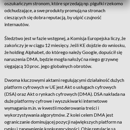
oszukańczym stronom, które sprzedają np. pigułki rzekomo
odchudzające, a swe produkty promują na stronach
cieszących się dobra reputacją, by uśpić czujność
internautów.
Śledztwo jest w fazie wstępnej, a Komisja Europejska liczy, że
zakończy je w ciągu 12 miesięcy. Jeśli KE dojdzie do wniosku,
że holding Alphabet, do którego należy Google, dopuścił się
naruszenia DMA, będzie mogła nałożyć na niego grzywnę
sięgającą 10 proc. jego globalnych obrotów.
Dwoma kluczowymi aktami regulującymi działalność dużych
platform cyfrowych w UE jest Akt o usługach cyfrowych
(DSA) oraz Akt o rynkach cyfrowych (DMA). DSA nakłada na
duże platformy cyfrowe i wyszukiwarki internetowe
wymagania m.in. w kwestii moderowania treści i
wykorzystywania algorytmów. Z kolei celem DMA jest
ograniczanie dominującej pozycji największych platform na
rynku i zapewnienie konkurencyjności. Obie regulacje są