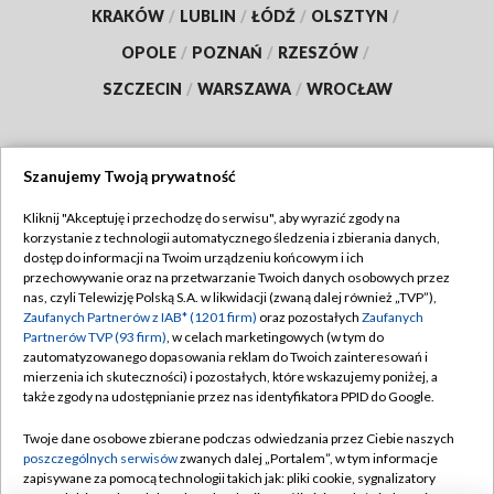
KRAKÓW
/
LUBLIN
/
ŁÓDŹ
/
OLSZTYN
/
OPOLE
/
POZNAŃ
/
RZESZÓW
/
SZCZECIN
/
WARSZAWA
/
WROCŁAW
Szanujemy Twoją prywatność
Dołącz do nas:
Kliknij "Akceptuję i przechodzę do serwisu", aby wyrazić zgody na
korzystanie z technologii automatycznego śledzenia i zbierania danych,
TVP
dostęp do informacji na Twoim urządzeniu końcowym i ich
Abonament TVP
przechowywanie oraz na przetwarzanie Twoich danych osobowych przez
Regulamin TVP
nas, czyli Telewizję Polską S.A. w likwidacji (zwaną dalej również „TVP”),
Emisja w TVP
Polityka prywatności
Zaufanych Partnerów z IAB* (1201 firm)
oraz pozostałych
Zaufanych
Partnerów TVP (93 firm)
, w celach marketingowych (w tym do
Centrum informacji TVP
Moje zgody
zautomatyzowanego dopasowania reklam do Twoich zainteresowań i
mierzenia ich skuteczności) i pozostałych, które wskazujemy poniżej, a
Naziemna Telewizja Cyfrowa
Pomoc
także zgody na udostępnianie przez nas identyfikatora PPID do Google.
Sklep TVP
Biuro reklamy
Twoje dane osobowe zbierane podczas odwiedzania przez Ciebie naszych
Rada Programowa
Kontakt
poszczególnych serwisów
zwanych dalej „Portalem”, w tym informacje
zapisywane za pomocą technologii takich jak: pliki cookie, sygnalizatory
System NOS