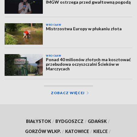
IMGW ostrzega przed gwałtowną pogodą
WROCŁAW
Mistrzostwa Europy w płukaniu złota
WROCŁAW
Ponad 40 milionów złotych ma kosztować
przebudowa oczyszczalni Ścieków w
Marczycach
ZOBACZ WIĘCEJ
BIAŁYSTOK
/
BYDGOSZCZ
/
GDAŃSK
/
GORZÓW WLKP.
/
KATOWICE
/
KIELCE
/