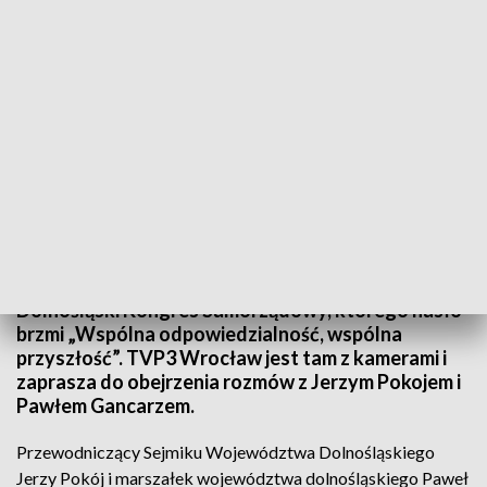
Na rozmowy z przewodniczącym sejmiku oraz marszałkiem województwa
zapraszamy przed ekrany o 18.22 i 19.17 (fot. TVP3 Wrocław, zdjęcie
ilustracyjne))
W Porcie Lotniczym Wrocław odbywa się dziś XII
Dolnośląski Kongres Samorządowy, którego hasło
brzmi „Wspólna odpowiedzialność, wspólna
przyszłość”. TVP3 Wrocław jest tam z kamerami i
zaprasza do obejrzenia rozmów z Jerzym Pokojem i
Pawłem Gancarzem.
Przewodniczący Sejmiku Województwa Dolnośląskiego
Jerzy Pokój i marszałek województwa dolnośląskiego Paweł