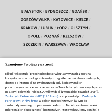
BIAŁYSTOK
/
BYDGOSZCZ
/
GDAŃSK
/
GORZÓW WLKP.
/
KATOWICE
/
KIELCE
/
KRAKÓW
/
LUBLIN
/
ŁÓDŹ
/
OLSZTYN
/
OPOLE
/
POZNAŃ
/
RZESZÓW
/
SZCZECIN
/
WARSZAWA
/
WROCŁAW
Szanujemy Twoją prywatność
Dołącz do nas:
Kliknij "Akceptuję i przechodzę do serwisu", aby wyrazić zgody na
korzystanie z technologii automatycznego śledzenia i zbierania danych,
TVP
dostęp do informacji na Twoim urządzeniu końcowym i ich
Abonament TVP
przechowywanie oraz na przetwarzanie Twoich danych osobowych przez
Regulamin TVP
nas, czyli Telewizję Polską S.A. w likwidacji (zwaną dalej również „TVP”),
Emisja w TVP
Polityka prywatności
Zaufanych Partnerów z IAB* (1201 firm)
oraz pozostałych
Zaufanych
Partnerów TVP (93 firm)
, w celach marketingowych (w tym do
Centrum informacji TVP
Moje zgody
zautomatyzowanego dopasowania reklam do Twoich zainteresowań i
mierzenia ich skuteczności) i pozostałych, które wskazujemy poniżej, a
Naziemna Telewizja Cyfrowa