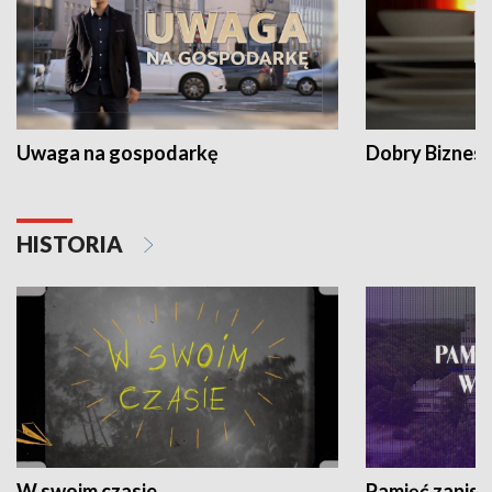
Uwaga na gospodarkę
Dobry Biznes
HISTORIA
W swoim czasie
Pamięć zapisa