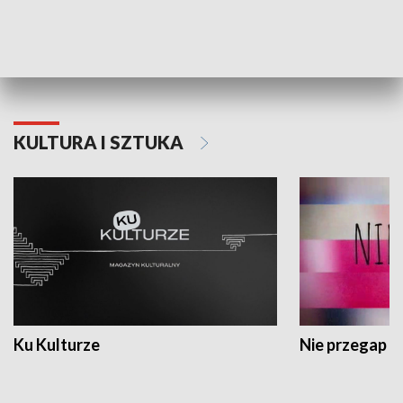
Dlaczego krowa...
Energia Przysz
KULTURA I SZTUKA
Ku Kulturze
Nie przegap