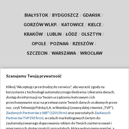
BIAŁYSTOK
/
BYDGOSZCZ
/
GDAŃSK
/
GORZÓW WLKP.
/
KATOWICE
/
KIELCE
/
KRAKÓW
/
LUBLIN
/
ŁÓDŹ
/
OLSZTYN
/
OPOLE
/
POZNAŃ
/
RZESZÓW
/
SZCZECIN
/
WARSZAWA
/
WROCŁAW
Szanujemy Twoją prywatność
Dołącz do nas:
Kliknij "Akceptuję i przechodzę do serwisu", aby wyrazić zgody na
korzystanie z technologii automatycznego śledzenia i zbierania danych,
TVP
dostęp do informacji na Twoim urządzeniu końcowym i ich
Abonament TVP
przechowywanie oraz na przetwarzanie Twoich danych osobowych przez
Regulamin TVP
nas, czyli Telewizję Polską S.A. w likwidacji (zwaną dalej również „TVP”),
Emisja w TVP
Polityka prywatności
Zaufanych Partnerów z IAB* (1201 firm)
oraz pozostałych
Zaufanych
Partnerów TVP (93 firm)
, w celach marketingowych (w tym do
Centrum informacji TVP
Moje zgody
zautomatyzowanego dopasowania reklam do Twoich zainteresowań i
mierzenia ich skuteczności) i pozostałych, które wskazujemy poniżej, a