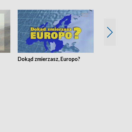
Dokąd zmierzasz, Europo?
Fakty Komen