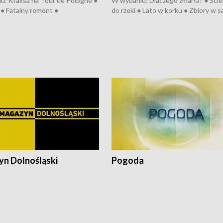
u: Kraksa na Tour de Pologne ●
W wydaniu: Dlaczego zmarła? ● Ściek
● Fatalny remont ●
do rzeki ● Lato w korku ● Zbiory w 
zowane osiedle ● Kosztowna
● Senior za kółkiem ● Złoto dla...
ypa ● Pociągiem na lotnisko ●
cierpiwych ● Mrożonki dla zwierząt
ka ● Refektarz do remontu ●
pałów
n Dolnośląski
Pogoda