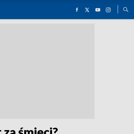
 za śmieci?