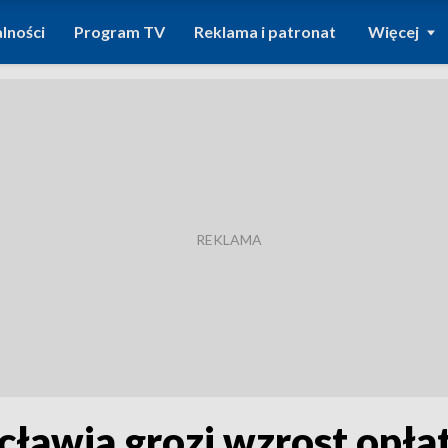
lności
Program TV
Reklama i patronat
Więcej
awia grozi wzrost opłat