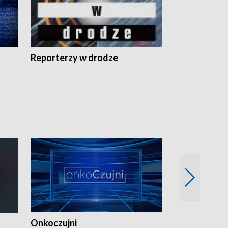
Reporterzy w drodze
Onkoczujni
Recepta na 