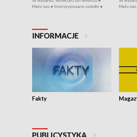
W wydaniu: Refektarz do remontu ●
W wydani
Mało nas ● Sterroryzowane osiedle ●
Mało nas 
Fatalny remont ● Kosztowna ptasia grypa
Sterrory
● Nowa Ruska ● Pociągiem na lotnisko ●
ptasia gr
Koniec upałów ● Kraksa na Tour de
Nowa Rus
Pologne
Koniec u
INFORMACJE
Fakty
Magazy
PUBLICYSTYKA