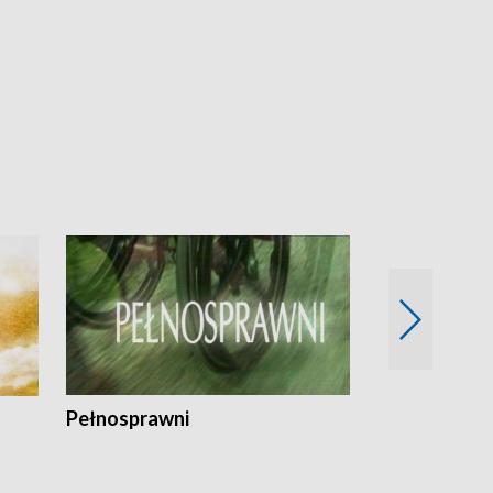
Pełnosprawni
Bezpieczny 