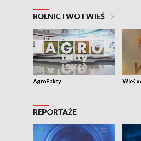
ROLNICTWO I WIEŚ
AgroFakty
Wieś 
REPORTAŻE