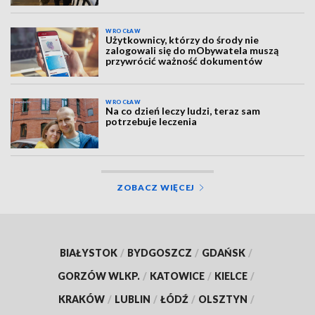
WROCŁAW
Użytkownicy, którzy do środy nie
zalogowali się do mObywatela muszą
przywrócić ważność dokumentów
WROCŁAW
Na co dzień leczy ludzi, teraz sam
potrzebuje leczenia
ZOBACZ WIĘCEJ
BIAŁYSTOK
/
BYDGOSZCZ
/
GDAŃSK
/
GORZÓW WLKP.
/
KATOWICE
/
KIELCE
/
KRAKÓW
/
LUBLIN
/
ŁÓDŹ
/
OLSZTYN
/