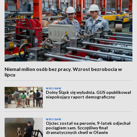
Niemal milion osób bez pracy. Wzrost bezrobocia w
lipcu
WROCŁAW
Dolny Śląsk się wyludnia. GUS opublikował
niepokojący raport demograficzny
WROCŁAW
Ojciec został na peronie, 9-latek odjechał
pociągiem sam. Szczęśliwy finał
dramatycznych chwil w Oławie