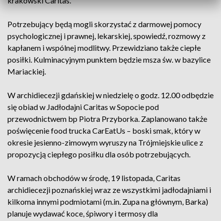
krakowski Caritas.
Potrzebujący będą mogli skorzystać z darmowej pomocy
psychologicznej i prawnej, lekarskiej, spowiedź, rozmowy z
kapłanem i wspólnej modlitwy. Przewidziano także ciepłe
posiłki. Kulminacyjnym punktem będzie msza św. w bazylice
Mariackiej.
W archidiecezji gdańskiej w niedzielę o godz. 12.00 odbędzie
się obiad w Jadłodajni Caritas w Sopocie pod
przewodnictwem bp Piotra Przyborka. Zaplanowano także
poświęcenie food trucka CarEatUs – boski smak, który w
okresie jesienno-zimowym wyruszy na Trójmiejskie ulice z
propozycją ciepłego posiłku dla osób potrzebujących.
W ramach obchodów w środę, 19 listopada, Caritas
archidiecezji poznańskiej wraz ze wszystkimi jadłodajniami i
kilkoma innymi podmiotami (m.in. Zupa na głównym, Barka)
planuje wydawać koce, śpiwory i termosy dla