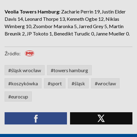
Veolia Towers Hamburg:
Zacharie Perrin 19, Justin Elder
Davis 14, Leonard Thorpe 13, Kenneth Ogbe 12, Niklas
Wimberg 10, Zsombor Maronka 5, Jarred Grey 5, Martin
Breunik 2, JP Tokoto 1, Benedikt Turudic 0, Janne Mueller 0.
Źródło:
#śląsk wrocław
#towers hamburg
#koszykówka
#sport
#śląsk
#wrocław
#eurocup