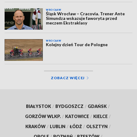
WROCŁAW
Śląsk Wrocław – Cracovia. Trener Ante
Simundza wskazuje faworyta przed
meczem Ekstraklasy
WROCŁAW
Kolejny dzień Tour de Pologne
ZOBACZ WIĘCEJ
BIAŁYSTOK
/
BYDGOSZCZ
/
GDAŃSK
/
GORZÓW WLKP.
/
KATOWICE
/
KIELCE
/
KRAKÓW
/
LUBLIN
/
ŁÓDŹ
/
OLSZTYN
/
OPOLE
/
POZNAŃ
/
RZESZÓW
/