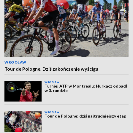
WROCŁAW
Tour de Pologne. Dziś zakończenie wyścigu
WROCŁAW
Turniej ATP w Montrealu: Hurkacz odpadł
w 3. rundzie
WROCŁAW
Tour de Pologne: dziś najtrudniejszy etap