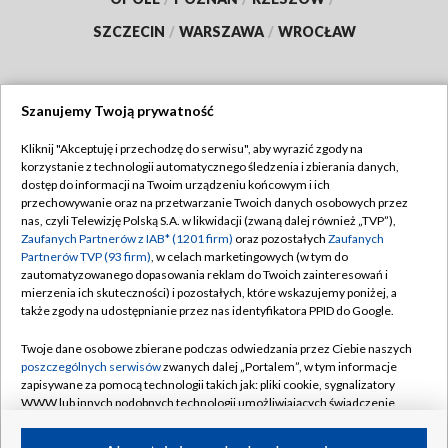
SZCZECIN
/
WARSZAWA
/
WROCŁAW
Szanujemy Twoją prywatność
Dołącz do nas:
Kliknij "Akceptuję i przechodzę do serwisu", aby wyrazić zgody na
korzystanie z technologii automatycznego śledzenia i zbierania danych,
TVP
dostęp do informacji na Twoim urządzeniu końcowym i ich
Abonament TVP
przechowywanie oraz na przetwarzanie Twoich danych osobowych przez
Regulamin TVP
nas, czyli Telewizję Polską S.A. w likwidacji (zwaną dalej również „TVP”),
Emisja w TVP
Polityka prywatności
Zaufanych Partnerów z IAB* (1201 firm)
oraz pozostałych
Zaufanych
Partnerów TVP (93 firm)
, w celach marketingowych (w tym do
Centrum informacji TVP
Moje zgody
zautomatyzowanego dopasowania reklam do Twoich zainteresowań i
mierzenia ich skuteczności) i pozostałych, które wskazujemy poniżej, a
Naziemna Telewizja Cyfrowa
Pomoc
także zgody na udostępnianie przez nas identyfikatora PPID do Google.
Sklep TVP
Biuro reklamy
Twoje dane osobowe zbierane podczas odwiedzania przez Ciebie naszych
Rada Programowa
Kontakt
poszczególnych serwisów
zwanych dalej „Portalem”, w tym informacje
zapisywane za pomocą technologii takich jak: pliki cookie, sygnalizatory
System NOS
WWW lub innych podobnych technologii umożliwiających świadczenie
dopasowanych i bezpiecznych usług, personalizację treści oraz reklam,
Informacje o nadawcy
Kanały
udostępnianie funkcji mediów społecznościowych oraz analizowanie