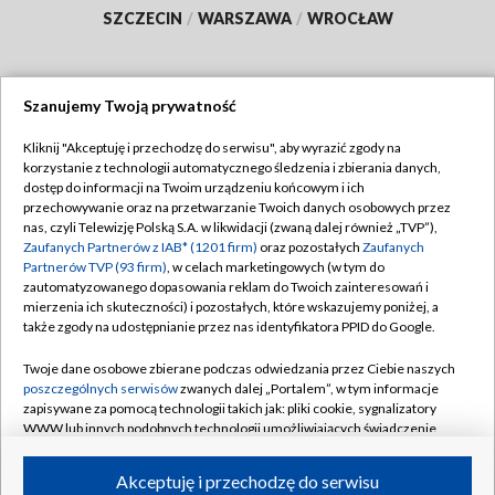
SZCZECIN
/
WARSZAWA
/
WROCŁAW
Szanujemy Twoją prywatność
Dołącz do nas:
Kliknij "Akceptuję i przechodzę do serwisu", aby wyrazić zgody na
korzystanie z technologii automatycznego śledzenia i zbierania danych,
TVP
dostęp do informacji na Twoim urządzeniu końcowym i ich
Abonament TVP
przechowywanie oraz na przetwarzanie Twoich danych osobowych przez
Regulamin TVP
nas, czyli Telewizję Polską S.A. w likwidacji (zwaną dalej również „TVP”),
Emisja w TVP
Polityka prywatności
Zaufanych Partnerów z IAB* (1201 firm)
oraz pozostałych
Zaufanych
Partnerów TVP (93 firm)
, w celach marketingowych (w tym do
Centrum informacji TVP
Moje zgody
zautomatyzowanego dopasowania reklam do Twoich zainteresowań i
mierzenia ich skuteczności) i pozostałych, które wskazujemy poniżej, a
Naziemna Telewizja Cyfrowa
Pomoc
także zgody na udostępnianie przez nas identyfikatora PPID do Google.
Sklep TVP
Biuro reklamy
Twoje dane osobowe zbierane podczas odwiedzania przez Ciebie naszych
Rada Programowa
Kontakt
poszczególnych serwisów
zwanych dalej „Portalem”, w tym informacje
zapisywane za pomocą technologii takich jak: pliki cookie, sygnalizatory
System NOS
WWW lub innych podobnych technologii umożliwiających świadczenie
dopasowanych i bezpiecznych usług, personalizację treści oraz reklam,
Informacje o nadawcy
Kanały
udostępnianie funkcji mediów społecznościowych oraz analizowanie
Akceptuję i przechodzę do serwisu
ruchu w Internecie.
Program dla prasy