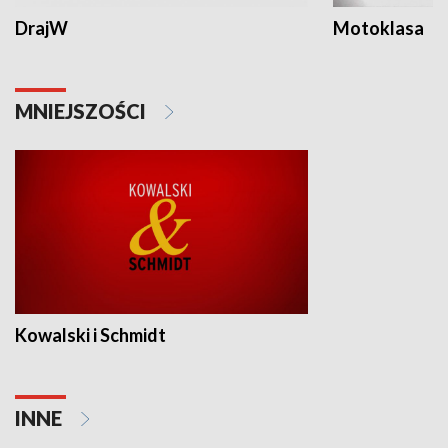
DrajW
Motoklasa
MNIEJSZOŚCI
Kowalski i Schmidt
INNE