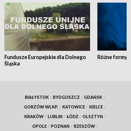
Fundusze Europejskie dla Dolnego
Różne formy t
Śląska
BIAŁYSTOK
/
BYDGOSZCZ
/
GDAŃSK
/
GORZÓW WLKP.
/
KATOWICE
/
KIELCE
/
KRAKÓW
/
LUBLIN
/
ŁÓDŹ
/
OLSZTYN
/
OPOLE
/
POZNAŃ
/
RZESZÓW
/