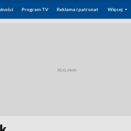
lności
Program TV
Reklama i patronat
Więcej
ek