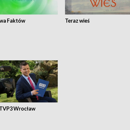
wa Faktów
Teraz wieś
 TVP3 Wrocław