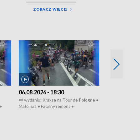
ZOBACZ WIĘCEJ
06.08.2026 - 18:30
05.08.2026 - 
W wydaniu: Kraksa na Tour de Pologne ●
W wydaniu: Dlacz
●
Mało nas ● Fatalny remont ●
do rzeki ● Lato 
 grypa
Sterroryzowane osiedle ● Kosztowna
● Senior za kółki
ko ●
ptasia grypa ● Pociągiem na lotnisko ●
cierpiwych ● Mro
Nowa Ruska ● Refektarz do remontu ●
Koniec upałów