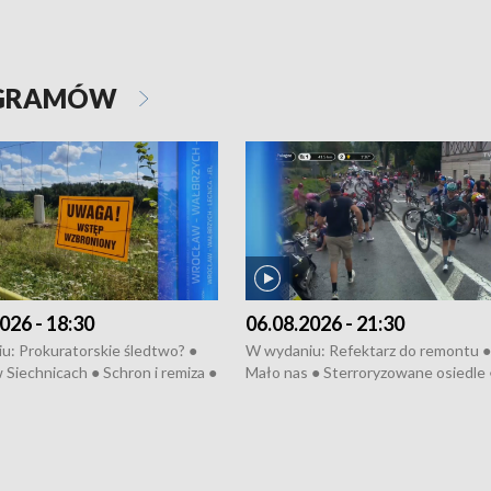
OGRAMÓW
026 - 18:30
06.08.2026 - 21:30
u: Prokuratorskie śledtwo? ●
W wydaniu: Refektarz do remontu ●
 Siechnicach ● Schron i remiza ●
Mało nas ● Sterroryzowane osiedle 
Morawiecki we Wrocławiu ● 81.
Fatalny remont ● Kosztowna ptasia
iędzynarodowego Festiwalu
● Nowa Ruska ● Pociągiem na lotnis
skiego ● Na pomoc Hiszpanom
Koniec upałów ● Kraksa na Tour de
wa po powodzi ● Filmowy
Pologne
z