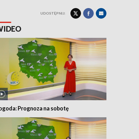
UDOSTĘPNIJ:
WIDEO
ogoda: Prognoza na sobotę