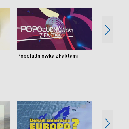
Popołudniówka z Faktami
Z Unią na Ty