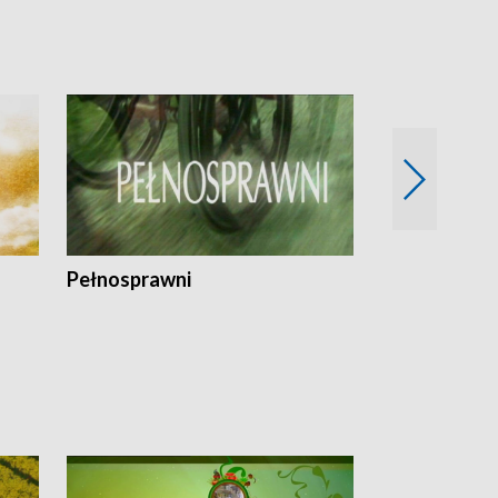
Pełnosprawni
Bezpieczny 