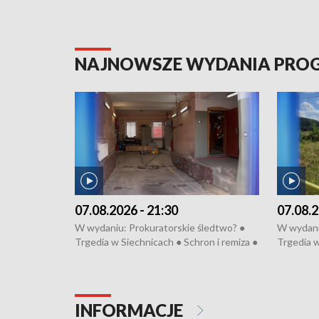
NAJNOWSZE WYDANIA PR
07.08.2026 - 21:30
07.08.2
W wydaniu: Prokuratorskie śledtwo? ●
W wydani
Trgedia w Siechnicach ● Schron i remiza ●
Trgedia w
Mateusz Morawiecki we Wrocławiu ● 81.
Mateusz 
edycja Międzynarodowego Festiwalu
edycja M
Chopinowskiego ● Na pomoc Hiszpanom
Chopinow
● Odbudowa po powodzi ● Filmowy
● Odbudo
INFORMACJE
Lubomierz
Lubomier