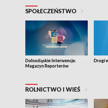
SPOŁECZEŃSTWO
Dolnośląskie Interwencje.
Drogi 
Magazyn Reporterów
ROLNICTWO I WIEŚ