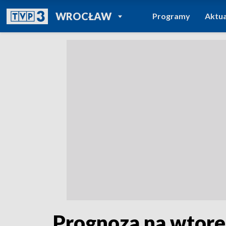
POWRÓT DO
WROCŁAW
Programy
Aktua
TVP REGIONY
Prognoza na wtor