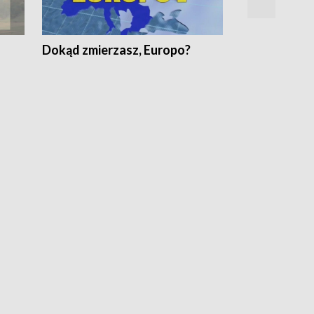
Dokąd zmierzasz, Europo?
Fakty Komen