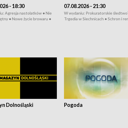
026 - 18:30
07.08.2026 - 21:30
u: Agresja nastolatków ● Nie
W wydaniu: Prokuratorskie śledtwo
ętny ● Nowe życie browaru ●
Trgedia w Siechnicach ● Schron i re
łodzko ● Złotoryjskie złoto ●
Mateusz Morawiecki we Wrocławiu 
ień Pszczół ● Chopin w
edycja Międzynarodowego Festiwal
ch ● Uwaga! Hulajnoga
Chopinowskiego ● Na pomoc Hiszp
● Odbudowa po powodzi ● Filmowy
Lubomierz
n Dolnośląski
Pogoda