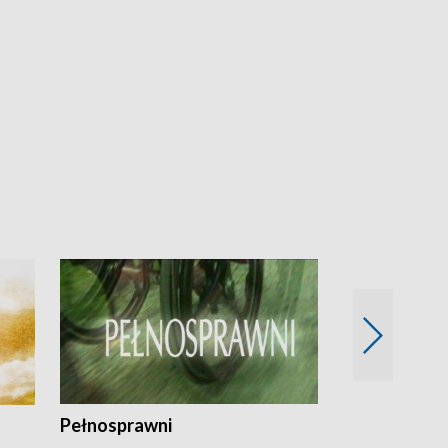
Pełnosprawni
Bezpieczny 