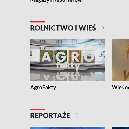
ROLNICTWO I WIEŚ
AgroFakty
Wieś 
REPORTAŻE