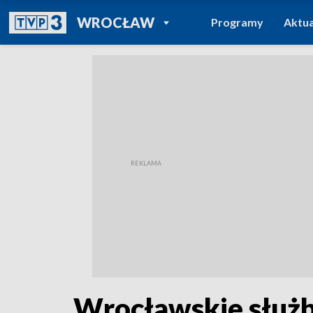
POWRÓT DO
WROCŁAW
Programy
Aktua
TVP REGIONY
Wrocławskie służb