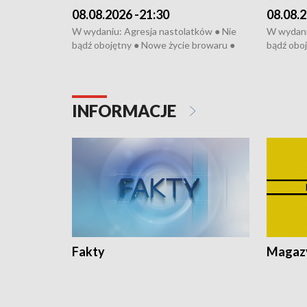
08.08.2026 -21:30
08.08.2
W wydaniu: Agresja nastolatków ● Nie
W wydani
bądź obojętny ● Nowe życie browaru ●
bądź oboj
Bitwa o Kłodzko ● Złotoryjskie złoto ●
Bitwa o K
Wielki Dzień Pszczół ● Chopin w
Wielki Dz
Dusznikach ● Uwaga! Hulajnoga
Dusznika
INFORMACJE
Fakty
Magazy