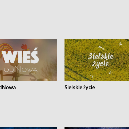
odNowa
Sielskie życie