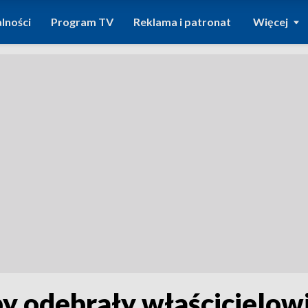
lności
Program TV
Reklama i patronat
Więcej
y odebrały właścicielowi