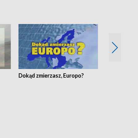
Dokąd zmierzasz, Europo?
Fakty Komen