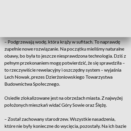
Budynki wybudowano w nowoczesnych technologiach. Prąd
do części wspólnych dostarczają panele fotowoltaiczne, a
ogrzewanie zapewniają pompy ciepła.
– Podgrzewają wodę, która krąży w sufitach. To naprawdę
zupełnie nowe rozwiązanie. Na początku mieliśmy naturalne
obawy, bo była to jeszcze niesprawdzona technologia. Dziś z
pełnym przekonaniem mogę potwierdzić, że się sprawdziła –
to rzeczywiście rewelacyjny i oszczędny system – wyjaśnia
Lech Nowak, prezes Dzierżoniowskiego Towarzystwa
Budownictwa Społecznego.
Osiedle zlokalizowane jest na obrzeżach miasta. Z najwyżej
położonych mieszkań widać Góry Sowie oraz Ślężę.
– Został zachowany starodrzew. Wszystkie nasadzenia,
które nie były konieczne do wycięcia, pozostały. Na ich bazie