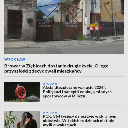
WROCŁAW
Browar w Ziębicach dostanie drugie życie. O jego
przyszłości zdecydowali mieszkańcy
WROCŁAW
Akcja „Bezpieczne wakacje 2026”.
Policjanci i sanepid edukują młodych
sportowców w Miliczu
WROCŁAW
PCK: 364 tysięcy dzieci żyje w skrajnym
ubóstwie. W takich rodzinach nikt nie
myśli o wakacjach