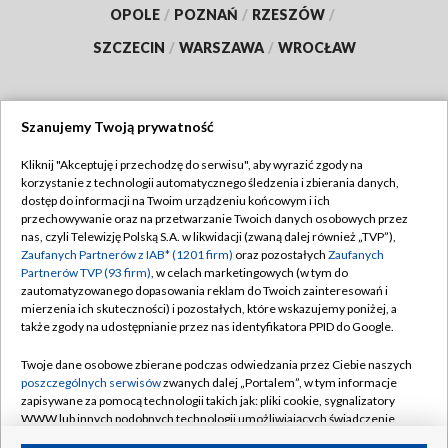
OPOLE
/
POZNAŃ
/
RZESZÓW
/
SZCZECIN
/
WARSZAWA
/
WROCŁAW
Szanujemy Twoją prywatność
Dołącz do nas:
Kliknij "Akceptuję i przechodzę do serwisu", aby wyrazić zgody na
korzystanie z technologii automatycznego śledzenia i zbierania danych,
TVP
dostęp do informacji na Twoim urządzeniu końcowym i ich
Abonament TVP
przechowywanie oraz na przetwarzanie Twoich danych osobowych przez
Regulamin TVP
nas, czyli Telewizję Polską S.A. w likwidacji (zwaną dalej również „TVP”),
Emisja w TVP
Polityka prywatności
Zaufanych Partnerów z IAB* (1201 firm)
oraz pozostałych
Zaufanych
Partnerów TVP (93 firm)
, w celach marketingowych (w tym do
Centrum informacji TVP
Moje zgody
zautomatyzowanego dopasowania reklam do Twoich zainteresowań i
mierzenia ich skuteczności) i pozostałych, które wskazujemy poniżej, a
Naziemna Telewizja Cyfrowa
Pomoc
także zgody na udostępnianie przez nas identyfikatora PPID do Google.
Sklep TVP
Biuro reklamy
Twoje dane osobowe zbierane podczas odwiedzania przez Ciebie naszych
Rada Programowa
Kontakt
poszczególnych serwisów
zwanych dalej „Portalem”, w tym informacje
zapisywane za pomocą technologii takich jak: pliki cookie, sygnalizatory
System NOS
WWW lub innych podobnych technologii umożliwiających świadczenie
dopasowanych i bezpiecznych usług, personalizację treści oraz reklam,
Informacje o nadawcy
Kanały