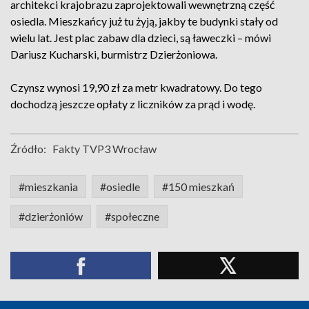
architekci krajobrazu zaprojektowali wewnętrzną część
osiedla. Mieszkańcy już tu żyją, jakby te budynki stały od
wielu lat. Jest plac zabaw dla dzieci, są ławeczki – mówi
Dariusz Kucharski, burmistrz Dzierżoniowa.
Czynsz wynosi 19,90 zł za metr kwadratowy. Do tego
dochodzą jeszcze opłaty z liczników za prąd i wodę.
Źródło:
Fakty TVP3 Wrocław
#mieszkania
#osiedle
#150 mieszkań
#dzierżoniów
#społeczne