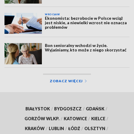
WROCŁAW
Ekonomista: bezrobocie w Polsce wciąż
jest niskie, a niewielki wzrost nie oznacza
problemów
Bon senioralny wchodzi w życie.
Wyjaśniamy, kto może z niego skorzystać
ZOBACZ WIĘCEJ
BIAŁYSTOK
/
BYDGOSZCZ
/
GDAŃSK
/
GORZÓW WLKP.
/
KATOWICE
/
KIELCE
/
KRAKÓW
/
LUBLIN
/
ŁÓDŹ
/
OLSZTYN
/