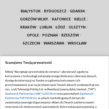
BIAŁYSTOK
/
BYDGOSZCZ
/
GDAŃSK
/
GORZÓW WLKP.
/
KATOWICE
/
KIELCE
/
KRAKÓW
/
LUBLIN
/
ŁÓDŹ
/
OLSZTYN
/
OPOLE
/
POZNAŃ
/
RZESZÓW
/
SZCZECIN
/
WARSZAWA
/
WROCŁAW
Szanujemy Twoją prywatność
Dołącz do nas:
Kliknij "Akceptuję i przechodzę do serwisu", aby wyrazić zgody na
korzystanie z technologii automatycznego śledzenia i zbierania danych,
TVP
dostęp do informacji na Twoim urządzeniu końcowym i ich
Abonament TVP
przechowywanie oraz na przetwarzanie Twoich danych osobowych przez
Regulamin TVP
nas, czyli Telewizję Polską S.A. w likwidacji (zwaną dalej również „TVP”),
Emisja w TVP
Polityka prywatności
Zaufanych Partnerów z IAB* (1201 firm)
oraz pozostałych
Zaufanych
Partnerów TVP (93 firm)
, w celach marketingowych (w tym do
Centrum informacji TVP
Moje zgody
zautomatyzowanego dopasowania reklam do Twoich zainteresowań i
mierzenia ich skuteczności) i pozostałych, które wskazujemy poniżej, a
Naziemna Telewizja Cyfrowa