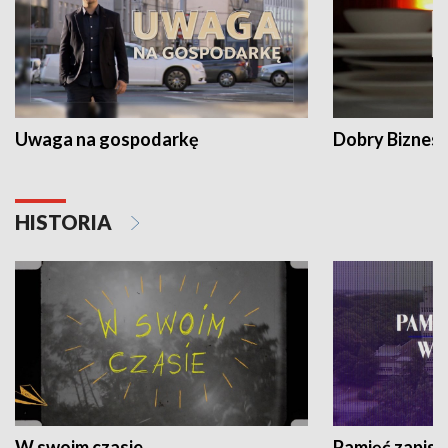
Uwaga na gospodarkę
Dobry Biznes
HISTORIA
W swoim czasie
Pamięć zapisa