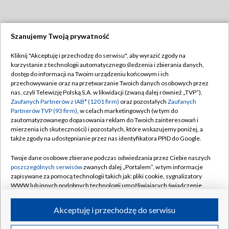
Szanujemy Twoją prywatność
Dołącz do nas:
Kliknij "Akceptuję i przechodzę do serwisu", aby wyrazić zgody na
korzystanie z technologii automatycznego śledzenia i zbierania danych,
TVP
dostęp do informacji na Twoim urządzeniu końcowym i ich
Abonament TVP
przechowywanie oraz na przetwarzanie Twoich danych osobowych przez
Regulamin TVP
nas, czyli Telewizję Polską S.A. w likwidacji (zwaną dalej również „TVP”),
Emisja w TVP
Polityka prywatności
Zaufanych Partnerów z IAB* (1201 firm)
oraz pozostałych
Zaufanych
Partnerów TVP (93 firm)
, w celach marketingowych (w tym do
Centrum informacji TVP
Moje zgody
zautomatyzowanego dopasowania reklam do Twoich zainteresowań i
mierzenia ich skuteczności) i pozostałych, które wskazujemy poniżej, a
Naziemna Telewizja Cyfrowa
Pomoc
także zgody na udostępnianie przez nas identyfikatora PPID do Google.
Sklep TVP
Biuro reklamy
Twoje dane osobowe zbierane podczas odwiedzania przez Ciebie naszych
Rada Programowa
Kontakt
poszczególnych serwisów
zwanych dalej „Portalem”, w tym informacje
zapisywane za pomocą technologii takich jak: pliki cookie, sygnalizatory
System NOS
WWW lub innych podobnych technologii umożliwiających świadczenie
dopasowanych i bezpiecznych usług, personalizację treści oraz reklam,
Informacje o nadawcy
Kanały
udostępnianie funkcji mediów społecznościowych oraz analizowanie
Akceptuję i przechodzę do serwisu
ruchu w Internecie.
Program dla prasy
©2026 Telewizja Polska S.A. w likwidacji