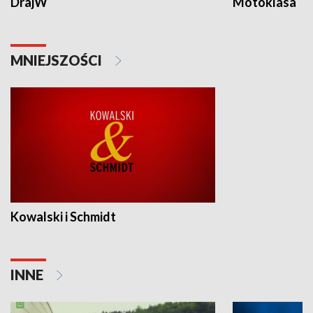
DrajW
Motoklasa
MNIEJSZOŚCI
Kowalski i Schmidt
INNE