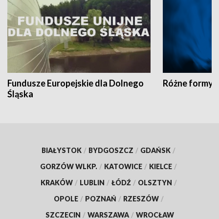
Fundusze Europejskie dla Dolnego
Różne formy t
Śląska
BIAŁYSTOK
/
BYDGOSZCZ
/
GDAŃSK
/
GORZÓW WLKP.
/
KATOWICE
/
KIELCE
/
KRAKÓW
/
LUBLIN
/
ŁÓDŹ
/
OLSZTYN
/
OPOLE
/
POZNAŃ
/
RZESZÓW
/
SZCZECIN
/
WARSZAWA
/
WROCŁAW