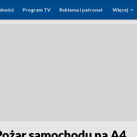
lności
Program TV
Reklama i patronat
Więcej
Pożar samochodu na A4