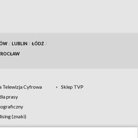
KÓW
/
LUBLIN
/
ŁÓDŹ
/
ROCŁAW
 Telewizja Cyfrowa
Sklep TVP
la prasy
tograficzny
sing (znaki)