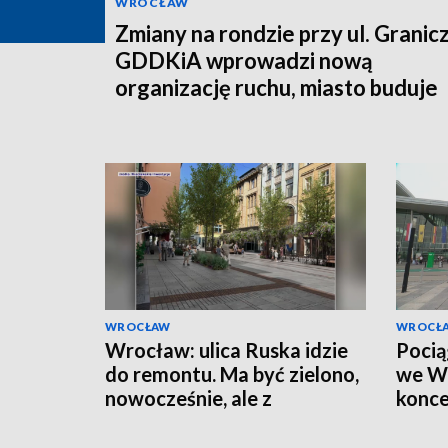
WROCŁAW
Zmiany na rondzie przy ul. Granicz
GDDKiA wprowadzi nową
organizację ruchu, miasto buduje
łącznik
WROCŁAW
WROCŁ
Wrocław: ulica Ruska idzie
Pocią
do remontu. Ma być zielono,
we Wr
nowocześnie, ale z
konce
elementami historii