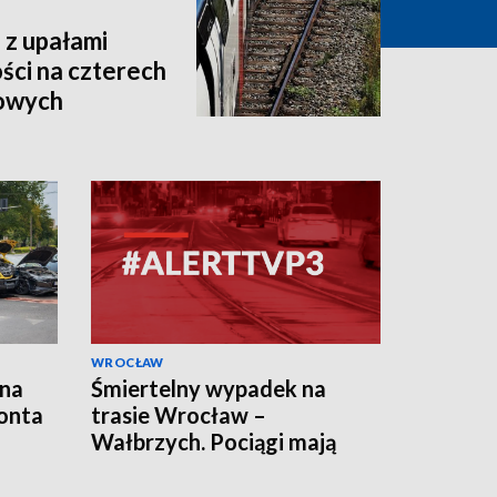
 z upałami
ści na czterech
jowych
WROCŁAW
 na
Śmiertelny wypadek na
onta
trasie Wrocław –
Wałbrzych. Pociągi mają
opóźnienia