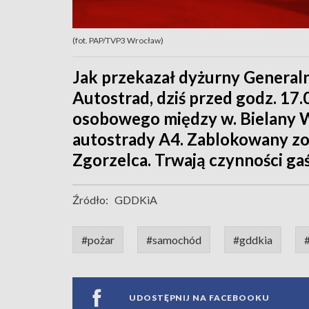
(fot. PAP/TVP3 Wrocław)
Jak przekazał dyżurny Generaln
Autostrad, dziś przed godz. 17
osobowego między w. Bielany
autostrady A4. Zablokowany zo
Zgorzelca. Trwają czynności gaś
Źródło:
GDDKiA
#pożar
#samochód
#gddkia
UDOSTĘPNIJ NA FACEBOOKU