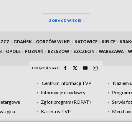
ZOBACZ WIĘCEJ
SZCZ
/
GDAŃSK
/
GORZÓW WLKP.
/
KATOWICE
/
KIELCE
/
KRA
N
/
OPOLE
/
POZNAŃ
/
RZESZÓW
/
SZCZECIN
/
WARSZAWA
/
W
Dołącz do nas:
Centrum informacji TVP
Naziemna
Informacje o nadawcy
Program d
zetargowe
Zgłoś program (ROPAT)
Serwis fo
wizyjna
Kariera w TVP
Merchandi