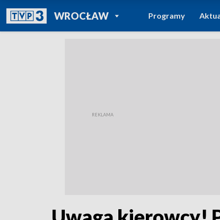
POWRÓT DO
WROCŁAW
Programy
Aktua
TVP REGIONY
Uwaga kierowcy! 