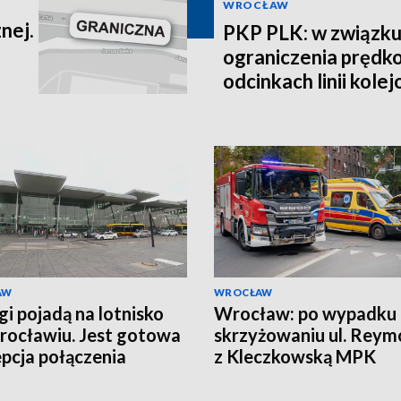
WROCŁAW
nej.
PKP PLK: w związku
ograniczenia prędko
odcinkach linii kole
AW
WROCŁAW
gi pojadą na lotnisko
Wrocław: po wypadku
ocławiu. Jest gotowa
skrzyżowaniu ul. Reym
pcja połączenia
z Kleczkowską MPK
wprowadziło objazdy