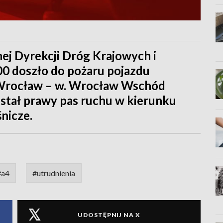
ej Dyrekcji Dróg Krajowych i
.00 doszło do pożaru pojazdu
 Wrocław – w. Wrocław Wschód
stał prawy pas ruchu w kierunku
nicze.
#a4
#utrudnienia
UDOSTĘPNIJ NA X