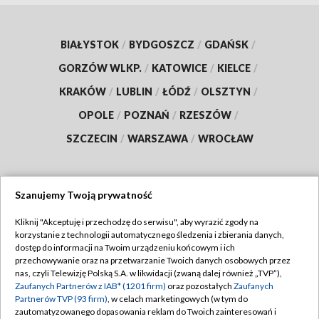
BIAŁYSTOK
/
BYDGOSZCZ
/
GDAŃSK
/
GORZÓW WLKP.
/
KATOWICE
/
KIELCE
/
KRAKÓW
/
LUBLIN
/
ŁÓDŹ
/
OLSZTYN
/
OPOLE
/
POZNAŃ
/
RZESZÓW
/
SZCZECIN
/
WARSZAWA
/
WROCŁAW
Szanujemy Twoją prywatność
Dołącz do nas:
Kliknij "Akceptuję i przechodzę do serwisu", aby wyrazić zgody na
korzystanie z technologii automatycznego śledzenia i zbierania danych,
TVP
dostęp do informacji na Twoim urządzeniu końcowym i ich
Abonament TVP
przechowywanie oraz na przetwarzanie Twoich danych osobowych przez
Regulamin TVP
nas, czyli Telewizję Polską S.A. w likwidacji (zwaną dalej również „TVP”),
Emisja w TVP
Polityka prywatności
Zaufanych Partnerów z IAB* (1201 firm)
oraz pozostałych
Zaufanych
Partnerów TVP (93 firm)
, w celach marketingowych (w tym do
Centrum informacji TVP
Moje zgody
zautomatyzowanego dopasowania reklam do Twoich zainteresowań i