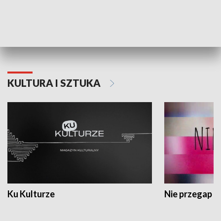
Dlaczego krowa...
Energia Przysz
KULTURA I SZTUKA
Ku Kulturze
Nie przegap