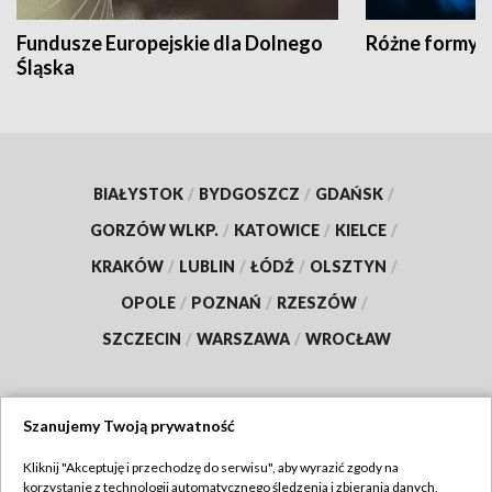
Fundusze Europejskie dla Dolnego
Różne formy t
Śląska
BIAŁYSTOK
/
BYDGOSZCZ
/
GDAŃSK
/
GORZÓW WLKP.
/
KATOWICE
/
KIELCE
/
KRAKÓW
/
LUBLIN
/
ŁÓDŹ
/
OLSZTYN
/
OPOLE
/
POZNAŃ
/
RZESZÓW
/
SZCZECIN
/
WARSZAWA
/
WROCŁAW
Szanujemy Twoją prywatność
Dołącz do nas:
Kliknij "Akceptuję i przechodzę do serwisu", aby wyrazić zgody na
korzystanie z technologii automatycznego śledzenia i zbierania danych,