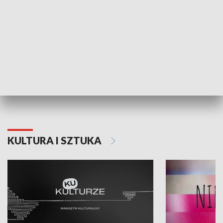
Dlaczego krowa...
Energia Przysz
KULTURA I SZTUKA