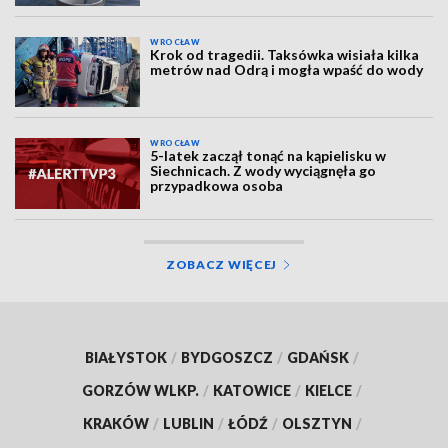
WROCŁAW
Krok od tragedii. Taksówka wisiała kilka
metrów nad Odrą i mogła wpaść do wody
WROCŁAW
5-latek zaczął tonąć na kąpielisku w
Siechnicach. Z wody wyciągnęła go
przypadkowa osoba
ZOBACZ WIĘCEJ
BIAŁYSTOK
/
BYDGOSZCZ
/
GDAŃSK
/
GORZÓW WLKP.
/
KATOWICE
/
KIELCE
/
KRAKÓW
/
LUBLIN
/
ŁÓDŹ
/
OLSZTYN
/