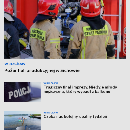
WROCŁAW
Pożar hali produkcyjnej w Sichowie
WROCŁAW
Tragiczny finał imprezy. Nie żyje młody
mężczyzna, który wypadł z balkonu
WROCŁAW
Czeka nas kolejny, upalny tydzień