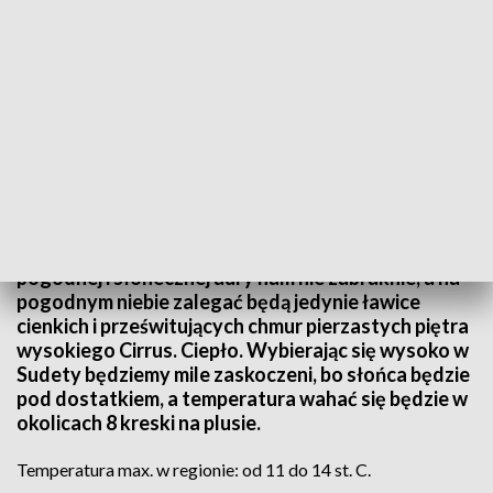
(fot. pexels; TVP3 Wrocław)
Do południa na Dolnym Śląsku będzie pogodnie i
słonecznie. Po południu nadal w całym woj.
pogodnej i słonecznej aury nam nie zabraknie, a na
pogodnym niebie zalegać będą jedynie ławice
cienkich i prześwitujących chmur pierzastych piętra
wysokiego Cirrus. Ciepło. Wybierając się wysoko w
Sudety będziemy mile zaskoczeni, bo słońca będzie
pod dostatkiem, a temperatura wahać się będzie w
okolicach 8 kreski na plusie.
Temperatura max. w regionie: od 11 do 14 st. C.