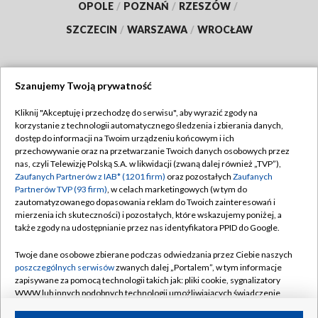
OPOLE
/
POZNAŃ
/
RZESZÓW
/
SZCZECIN
/
WARSZAWA
/
WROCŁAW
Szanujemy Twoją prywatność
Dołącz do nas:
Kliknij "Akceptuję i przechodzę do serwisu", aby wyrazić zgody na
korzystanie z technologii automatycznego śledzenia i zbierania danych,
TVP
dostęp do informacji na Twoim urządzeniu końcowym i ich
Abonament TVP
przechowywanie oraz na przetwarzanie Twoich danych osobowych przez
Regulamin TVP
nas, czyli Telewizję Polską S.A. w likwidacji (zwaną dalej również „TVP”),
Emisja w TVP
Polityka prywatności
Zaufanych Partnerów z IAB* (1201 firm)
oraz pozostałych
Zaufanych
Partnerów TVP (93 firm)
, w celach marketingowych (w tym do
Centrum informacji TVP
Moje zgody
zautomatyzowanego dopasowania reklam do Twoich zainteresowań i
mierzenia ich skuteczności) i pozostałych, które wskazujemy poniżej, a
Naziemna Telewizja Cyfrowa
Pomoc
także zgody na udostępnianie przez nas identyfikatora PPID do Google.
Sklep TVP
Biuro reklamy
Twoje dane osobowe zbierane podczas odwiedzania przez Ciebie naszych
Rada Programowa
Kontakt
poszczególnych serwisów
zwanych dalej „Portalem”, w tym informacje
zapisywane za pomocą technologii takich jak: pliki cookie, sygnalizatory
System NOS
WWW lub innych podobnych technologii umożliwiających świadczenie
dopasowanych i bezpiecznych usług, personalizację treści oraz reklam,
Informacje o nadawcy
Kanały