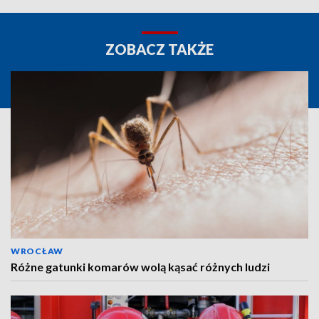
ZOBACZ TAKŻE
WROCŁAW
Różne gatunki komarów wolą kąsać różnych ludzi