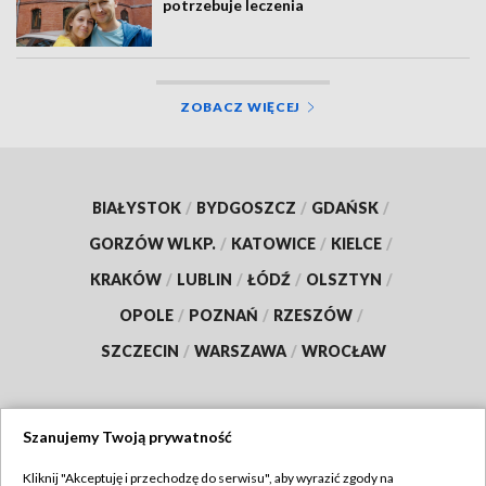
potrzebuje leczenia
ZOBACZ WIĘCEJ
BIAŁYSTOK
/
BYDGOSZCZ
/
GDAŃSK
/
GORZÓW WLKP.
/
KATOWICE
/
KIELCE
/
KRAKÓW
/
LUBLIN
/
ŁÓDŹ
/
OLSZTYN
/
OPOLE
/
POZNAŃ
/
RZESZÓW
/
SZCZECIN
/
WARSZAWA
/
WROCŁAW
Szanujemy Twoją prywatność
Dołącz do nas:
Kliknij "Akceptuję i przechodzę do serwisu", aby wyrazić zgody na