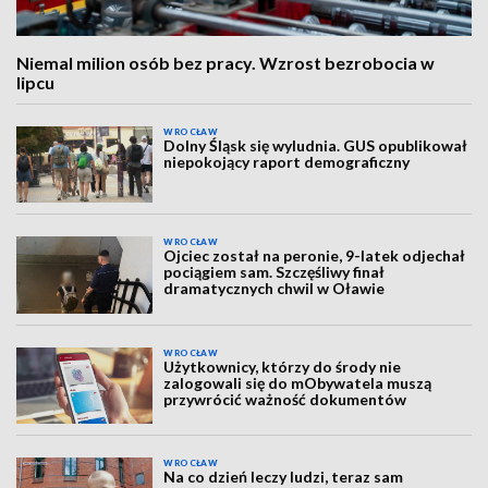
Niemal milion osób bez pracy. Wzrost bezrobocia w
lipcu
WROCŁAW
Dolny Śląsk się wyludnia. GUS opublikował
niepokojący raport demograficzny
WROCŁAW
Ojciec został na peronie, 9-latek odjechał
pociągiem sam. Szczęśliwy finał
dramatycznych chwil w Oławie
WROCŁAW
Użytkownicy, którzy do środy nie
zalogowali się do mObywatela muszą
przywrócić ważność dokumentów
WROCŁAW
Na co dzień leczy ludzi, teraz sam