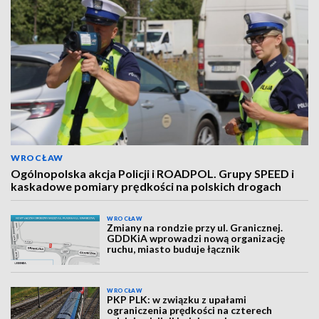
WROCŁAW
Ogólnopolska akcja Policji i ROADPOL. Grupy SPEED i
kaskadowe pomiary prędkości na polskich drogach
WROCŁAW
Zmiany na rondzie przy ul. Granicznej.
GDDKiA wprowadzi nową organizację
ruchu, miasto buduje łącznik
WROCŁAW
PKP PLK: w związku z upałami
ograniczenia prędkości na czterech