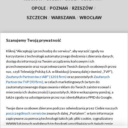
OPOLE
/
POZNAŃ
/
RZESZÓW
/
SZCZECIN
/
WARSZAWA
/
WROCŁAW
Szanujemy Twoją prywatność
Dołącz do nas:
Kliknij "Akceptuję i przechodzę do serwisu", aby wyrazić zgody na
korzystanie z technologii automatycznego śledzenia i zbierania danych,
TVP
dostęp do informacji na Twoim urządzeniu końcowym i ich
Abonament TVP
przechowywanie oraz na przetwarzanie Twoich danych osobowych przez
Regulamin TVP
nas, czyli Telewizję Polską S.A. w likwidacji (zwaną dalej również „TVP”),
Emisja w TVP
Polityka prywatności
Zaufanych Partnerów z IAB* (1201 firm)
oraz pozostałych
Zaufanych
Partnerów TVP (93 firm)
, w celach marketingowych (w tym do
Centrum informacji TVP
Moje zgody
zautomatyzowanego dopasowania reklam do Twoich zainteresowań i
mierzenia ich skuteczności) i pozostałych, które wskazujemy poniżej, a
Naziemna Telewizja Cyfrowa
Pomoc
także zgody na udostępnianie przez nas identyfikatora PPID do Google.
Sklep TVP
Biuro reklamy
Twoje dane osobowe zbierane podczas odwiedzania przez Ciebie naszych
Rada Programowa
Kontakt
poszczególnych serwisów
zwanych dalej „Portalem”, w tym informacje
zapisywane za pomocą technologii takich jak: pliki cookie, sygnalizatory
System NOS
WWW lub innych podobnych technologii umożliwiających świadczenie