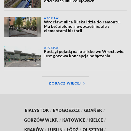
odcinkach linii kolejowych
WROCŁAW
Wrocław: ulica Ruska idzie do remontu.
Ma być zielono, nowocześnie, ale z
elementami historii
WROCŁAW
Pociągi pojadą na lotnisko we Wrocławiu.
Jest gotowa koncepcja połączenia
ZOBACZ WIĘCEJ
BIAŁYSTOK
/
BYDGOSZCZ
/
GDAŃSK
/
GORZÓW WLKP.
/
KATOWICE
/
KIELCE
/
KRAKÓW
/
LUBLIN
/
ŁÓDŹ
/
OLSZTYN
/