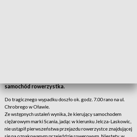
Śmiertelny wypadek w Oławie. Nie żyje rowerzystka
W czwartek rano w Oławie doszło do tragicznego
w skutkach wypadku. Nie żyje potrącona przez
samochód rowerzystka.
Do tragicznego wypadku doszło ok. godz. 7.00 rano na ul.
Chrobrego w Oławie.
Ze wstępnych ustaleń wynika, że kierujący samochodem
ciężarowym marki Scania, jadąc w kierunku Jelcza-Laskowic,
nie ustąpił pierwszeństwa przejazdu rowerzystce znajdującej
się na oznakowanym przejeździe rowerowym. Niestety, w