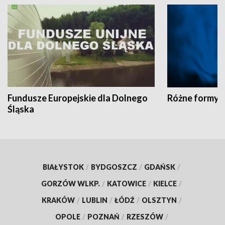
Fundusze Europejskie dla Dolnego
Różne formy t
Śląska
BIAŁYSTOK
/
BYDGOSZCZ
/
GDAŃSK
/
GORZÓW WLKP.
/
KATOWICE
/
KIELCE
/
KRAKÓW
/
LUBLIN
/
ŁÓDŹ
/
OLSZTYN
/
OPOLE
/
POZNAŃ
/
RZESZÓW
/