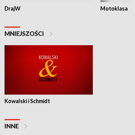
DrajW
Motoklasa
MNIEJSZOŚCI
Kowalski i Schmidt
INNE