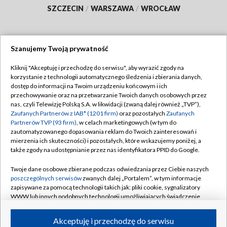
SZCZECIN
/
WARSZAWA
/
WROCŁAW
Szanujemy Twoją prywatność
Dołącz do nas:
Kliknij "Akceptuję i przechodzę do serwisu", aby wyrazić zgody na
korzystanie z technologii automatycznego śledzenia i zbierania danych,
TVP
dostęp do informacji na Twoim urządzeniu końcowym i ich
Abonament TVP
przechowywanie oraz na przetwarzanie Twoich danych osobowych przez
Regulamin TVP
nas, czyli Telewizję Polską S.A. w likwidacji (zwaną dalej również „TVP”),
Emisja w TVP
Polityka prywatności
Zaufanych Partnerów z IAB* (1201 firm)
oraz pozostałych
Zaufanych
Partnerów TVP (93 firm)
, w celach marketingowych (w tym do
Centrum informacji TVP
Moje zgody
zautomatyzowanego dopasowania reklam do Twoich zainteresowań i
mierzenia ich skuteczności) i pozostałych, które wskazujemy poniżej, a
Naziemna Telewizja Cyfrowa
Pomoc
także zgody na udostępnianie przez nas identyfikatora PPID do Google.
Sklep TVP
Biuro reklamy
Twoje dane osobowe zbierane podczas odwiedzania przez Ciebie naszych
Rada Programowa
Kontakt
poszczególnych serwisów
zwanych dalej „Portalem”, w tym informacje
zapisywane za pomocą technologii takich jak: pliki cookie, sygnalizatory
System NOS
WWW lub innych podobnych technologii umożliwiających świadczenie
dopasowanych i bezpiecznych usług, personalizację treści oraz reklam,
Informacje o nadawcy
Kanały
udostępnianie funkcji mediów społecznościowych oraz analizowanie
Akceptuję i przechodzę do serwisu
ruchu w Internecie.
Program dla prasy