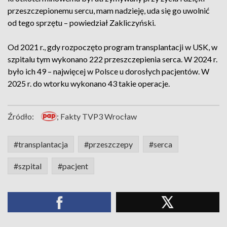
przeszczepionemu sercu, mam nadzieję, uda się go uwolnić
od tego sprzętu – powiedział Zakliczyński.
Od 2021 r., gdy rozpoczęto program transplantacji w USK, w
szpitalu tym wykonano 222 przeszczepienia serca. W 2024 r.
było ich 49 – najwięcej w Polsce u dorosłych pacjentów. W
2025 r. do wtorku wykonano 43 takie operacje.
Źródło:
; Fakty TVP3 Wrocław
#transplantacja
#przeszczepy
#serca
#szpital
#pacjent