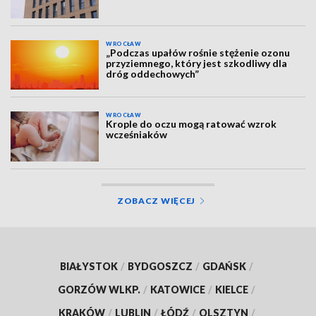
WROCŁAW
„Podczas upałów rośnie stężenie ozonu
przyziemnego, który jest szkodliwy dla
dróg oddechowych”
WROCŁAW
Krople do oczu mogą ratować wzrok
wcześniaków
ZOBACZ WIĘCEJ
BIAŁYSTOK
/
BYDGOSZCZ
/
GDAŃSK
/
GORZÓW WLKP.
/
KATOWICE
/
KIELCE
/
KRAKÓW
/
LUBLIN
/
ŁÓDŹ
/
OLSZTYN
/