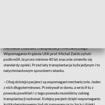
później ośrodek kardiochirurgiczny w Uniwersyteckim
Szpitalu Klinicznym we Wrocławiu, w którym od 2021 r.
wykonano 222 przeszczepienia serca, w dniu rocznicy
pierwszego zabiegu wykona dwa takie zabiegi.
Przed południem wykonano pierwszy zabieg transplantacji, a
po południu rozpocznie się drugi.
Kierownik Oddziału Transplantacji i Mechanicznego
Wspomagania Krążenia USK prof. Michał Zakliczyński
podkreślił, że przez minione 40 lat znacznie zmieniły się
standardy opieki. Przed laty transplantacja była jedynym i to
natychmiastowym sposobem ratunku.
– Obaj dzisiejsi pacjenci są wspomagani mechanicznie. Jeden
z nich długoterminowo. Przebywał w domu, a wrócił tu z
powodu powikłań i z tego powodu musieliśmy zabieg
transplantacji wykonać. Kolejny pacjent dzięki wspomaganiu
krótkoterminowemu był utrzymywany przy życiu i dzięki