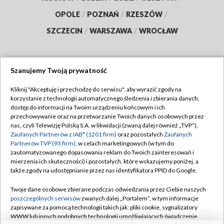
OPOLE
/
POZNAŃ
/
RZESZÓW
/
SZCZECIN
/
WARSZAWA
/
WROCŁAW
Szanujemy Twoją prywatność
Dołącz do nas:
Kliknij "Akceptuję i przechodzę do serwisu", aby wyrazić zgody na
korzystanie z technologii automatycznego śledzenia i zbierania danych,
TVP
dostęp do informacji na Twoim urządzeniu końcowym i ich
Abonament TVP
przechowywanie oraz na przetwarzanie Twoich danych osobowych przez
Regulamin TVP
nas, czyli Telewizję Polską S.A. w likwidacji (zwaną dalej również „TVP”),
Emisja w TVP
Polityka prywatności
Zaufanych Partnerów z IAB* (1201 firm)
oraz pozostałych
Zaufanych
Partnerów TVP (93 firm)
, w celach marketingowych (w tym do
Centrum informacji TVP
Moje zgody
zautomatyzowanego dopasowania reklam do Twoich zainteresowań i
mierzenia ich skuteczności) i pozostałych, które wskazujemy poniżej, a
Naziemna Telewizja Cyfrowa
Pomoc
także zgody na udostępnianie przez nas identyfikatora PPID do Google.
Sklep TVP
Biuro reklamy
Twoje dane osobowe zbierane podczas odwiedzania przez Ciebie naszych
Rada Programowa
Kontakt
poszczególnych serwisów
zwanych dalej „Portalem”, w tym informacje
zapisywane za pomocą technologii takich jak: pliki cookie, sygnalizatory
System NOS
WWW lub innych podobnych technologii umożliwiających świadczenie