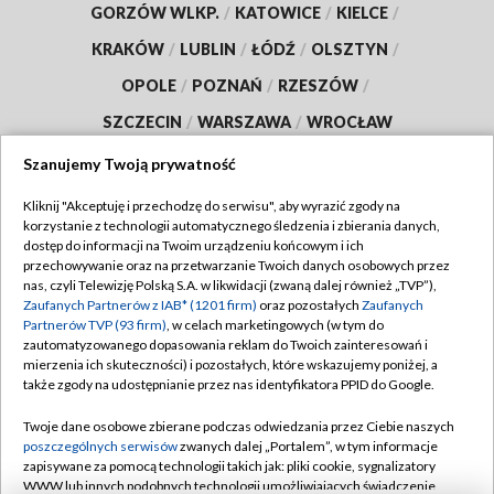
GORZÓW WLKP.
/
KATOWICE
/
KIELCE
/
KRAKÓW
/
LUBLIN
/
ŁÓDŹ
/
OLSZTYN
/
OPOLE
/
POZNAŃ
/
RZESZÓW
/
SZCZECIN
/
WARSZAWA
/
WROCŁAW
Szanujemy Twoją prywatność
Kliknij "Akceptuję i przechodzę do serwisu", aby wyrazić zgody na
korzystanie z technologii automatycznego śledzenia i zbierania danych,
Dołącz do nas:
dostęp do informacji na Twoim urządzeniu końcowym i ich
przechowywanie oraz na przetwarzanie Twoich danych osobowych przez
TVP
nas, czyli Telewizję Polską S.A. w likwidacji (zwaną dalej również „TVP”),
Zaufanych Partnerów z IAB* (1201 firm)
oraz pozostałych
Zaufanych
Abonament TVP
Regulamin TVP
Partnerów TVP (93 firm)
, w celach marketingowych (w tym do
Emisja w TVP
zautomatyzowanego dopasowania reklam do Twoich zainteresowań i
Polityka prywatności
mierzenia ich skuteczności) i pozostałych, które wskazujemy poniżej, a
Centrum informacji TVP
także zgody na udostępnianie przez nas identyfikatora PPID do Google.
Moje zgody
Naziemna Telewizja Cyfrowa
Pomoc
Twoje dane osobowe zbierane podczas odwiedzania przez Ciebie naszych
poszczególnych serwisów
zwanych dalej „Portalem”, w tym informacje
Sklep TVP
Biuro reklamy
zapisywane za pomocą technologii takich jak: pliki cookie, sygnalizatory
Rada Programowa
WWW lub innych podobnych technologii umożliwiających świadczenie
Kontakt