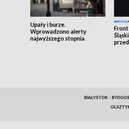
WROCŁ
Upały i burze.
Front
Wprowadzono alerty
Śląsk
najwyższego stopnia
prze
BIAŁYSTOK
/
BYDGO
OLSZTY