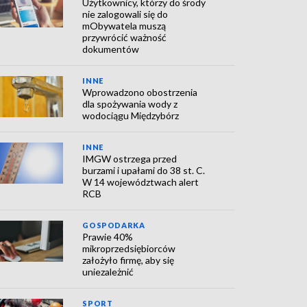
Użytkownicy, którzy do środy
nie zalogowali się do
mObywatela muszą
przywrócić ważność
dokumentów
INNE
Wprowadzono obostrzenia
dla spożywania wody z
wodociągu Międzybórz
INNE
IMGW ostrzega przed
burzami i upałami do 38 st. C.
W 14 województwach alert
RCB
GOSPODARKA
Prawie 40%
mikroprzedsiębiorców
założyło firmę, aby się
uniezależnić
SPORT