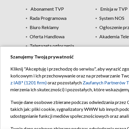
Abonament TVP
Emisja w TVP
Rada Programowa
System NOS
Biuro Reklamy
Ogłoszenie pr
Oferta Handlowa
Akademia Tele
Telegazeta ogłoszenia
Szanujemy Twoją prywatność
Regulamin TVP
Kliknij "Akceptuję i przechodzę do serwisu", aby wyrazić zg
końcowym i ich przechowywanie oraz na przetwarzanie Twoich
z IAB* (1201 firm)
oraz pozostałych
Zaufanych Partnerów T
mierzenia ich skuteczności) i pozostałych, które wskazujemy
Twoje dane osobowe zbierane podczas odwiedzania przez 
takich jak: pliki cookie, sygnalizatory WWW lub innych pod
udostępnianie funkcji mediów społecznościowych oraz anali
Twoje dane osobowe zbierane podczas odwiedzania przez 