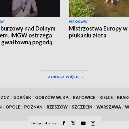
AW
WROCŁAW
 burzowy nad Dolnym
Mistrzostwa Europy w
iem. IMGW ostrzega
płukaniu złota
d gwałtowną pogodą
ZOBACZ WIĘCEJ
SZCZ
/
GDAŃSK
/
GORZÓW WLKP.
/
KATOWICE
/
KIELCE
/
KRA
N
/
OPOLE
/
POZNAŃ
/
RZESZÓW
/
SZCZECIN
/
WARSZAWA
/
W
Dołącz do nas: