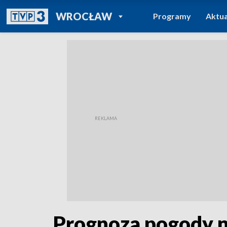
POWRÓT DO
WROCŁAW
Programy
Aktua
TVP REGIONY
Prognoza pogody 