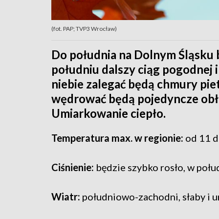
(fot. PAP; TVP3 Wrocław)
Do południa na Dolnym Śląsku b
południu dalszy ciąg pogodnej 
niebie zalegać będą chmury piet
wędrować będą pojedyncze obł
Umiarkowanie ciepło.
Temperatura max. w regionie:
od 11 do
Ciśnienie:
będzie szybko rosło, w połu
Wiatr:
południowo-zachodni, słaby i 