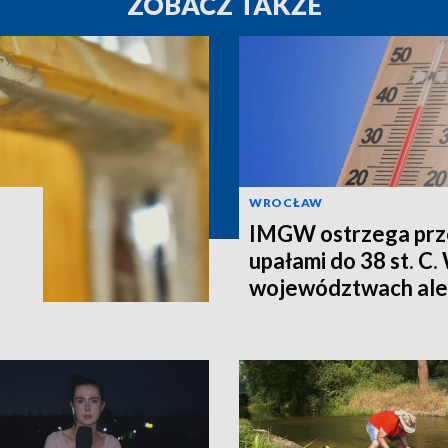
ZOBACZ TAKŻE
WROCŁAW
IMGW ostrzega prze
upałami do 38 st. C.
województwach ale