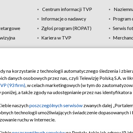
Centrum informacji TVP
Naziemna
Informacje o nadawcy
Program d
zetargowe
Zgłoś program (ROPAT)
Serwis fo
wizyjna
Kariera w TVP
Merchandi
Polityka prywatności
Moje zgody
Pomoc
Biuro re
ody na korzystanie z technologii automatycznego śledzenia i zbie
 danych osobowych przez nas, czyli Telewizję Polską S.A. w likw
VP (93 firm)
, w celach marketingowych (w tym do zautomatyzow
 poniżej, a także zgody na udostępnianie przez nas identyfikator
Ciebie naszych
poszczególnych serwisów
zwanych dalej „Portalem
obnych technologii umożliwiających świadczenie dopasowanych i be
zowanie ruchu w Internecie.
Ciebie
poszczególnych serwisów
na Portalu, takie jak adresy IP, 