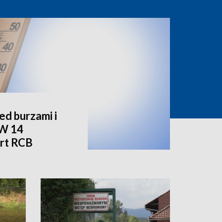
d burzami i
 W 14
rt RCB