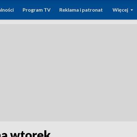
lności
Program TV
Reklama i patronat
Więcej
na wtorek