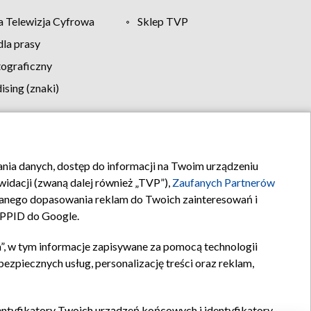
 Telewizja Cyfrowa
Sklep TVP
la prasy
tograficzny
sing (znaki)
klamy
Kontakt
rania danych, dostęp do informacji na Twoim urządzeniu
idacji (zwaną dalej również „TVP”),
Zaufanych Partnerów
anego dopasowania reklam do Twoich zainteresowań i
a PPID do Google.
”, w tym informacje zapisywane za pomocą technologii
zpiecznych usług, personalizację treści oraz reklam,
identyfikatory Twoich urządzeń końcowych i identyfikatory