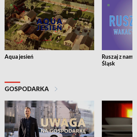
Aqua jesień
Ruszaj z nami
Śląsk
GOSPODARKA