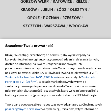
GORZÓW WLKP.
/
KATOWICE
/
KIELCE
/
KRAKÓW
/
LUBLIN
/
ŁÓDŹ
/
OLSZTYN
/
OPOLE
/
POZNAŃ
/
RZESZÓW
/
SZCZECIN
/
WARSZAWA
/
WROCŁAW
Szanujemy Twoją prywatność
Dołącz do nas:
Kliknij "Akceptuję i przechodzę do serwisu", aby wyrazić zgody na
korzystanie z technologii automatycznego śledzenia i zbierania danych,
TVP
dostęp do informacji na Twoim urządzeniu końcowym i ich
Abonament TVP
przechowywanie oraz na przetwarzanie Twoich danych osobowych przez
Regulamin TVP
nas, czyli Telewizję Polską S.A. w likwidacji (zwaną dalej również „TVP”),
Emisja w TVP
Polityka prywatności
Zaufanych Partnerów z IAB* (1201 firm)
oraz pozostałych
Zaufanych
Partnerów TVP (93 firm)
, w celach marketingowych (w tym do
Centrum informacji TVP
Moje zgody
zautomatyzowanego dopasowania reklam do Twoich zainteresowań i
mierzenia ich skuteczności) i pozostałych, które wskazujemy poniżej, a
Naziemna Telewizja Cyfrowa
Pomoc
także zgody na udostępnianie przez nas identyfikatora PPID do Google.
Sklep TVP
Biuro reklamy
Twoje dane osobowe zbierane podczas odwiedzania przez Ciebie naszych
Rada Programowa
Kontakt
poszczególnych serwisów
zwanych dalej „Portalem”, w tym informacje