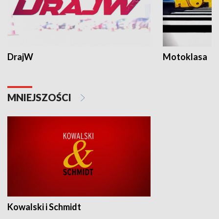
DrajW
Motoklasa
MNIEJSZOŚCI
Kowalski i Schmidt