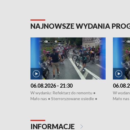
NAJNOWSZE WYDANIA PR
06.08.2026 - 21:30
06.08.2
W wydaniu: Refektarz do remontu ●
W wydani
Mało nas ● Sterroryzowane osiedle ●
Mało nas 
Fatalny remont ● Kosztowna ptasia grypa
Sterrory
● Nowa Ruska ● Pociągiem na lotnisko ●
ptasia gr
Koniec upałów ● Kraksa na Tour de
Nowa Rus
Pologne
Koniec u
INFORMACJE