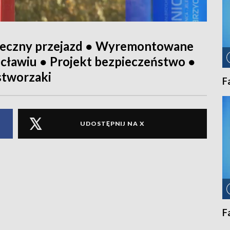
pieczny przejazd ● Wyremontowane
ocławiu ● Projekt bezpieczeństwo ●
stworzaki
F
UDOSTĘPNIJ NA X
F