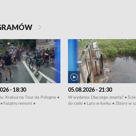
OGRAMÓW
026 - 18:30
05.08.2026 - 21:30
u: Kraksa na Tour de Pologne ●
W wydaniu: Dlaczego zmarła? ● Ściek
● Fatalny remont ●
do rzeki ● Lato w korku ● Zbiory w 
zowane osiedle ● Kosztowna
● Senior za kółkiem ● Złoto dla...
ypa ● Pociągiem na lotnisko ●
cierpiwych ● Mrożonki dla zwierząt
ka ● Refektarz do remontu ●
pałów