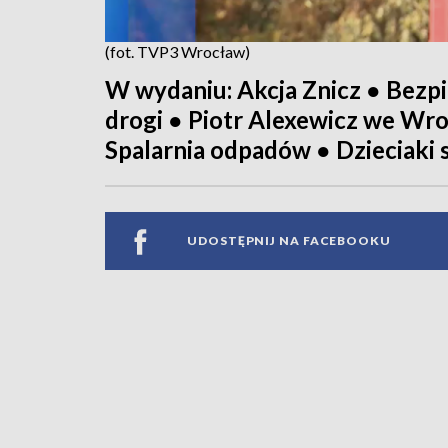
(fot. TVP3 Wrocław)
W wydaniu: Akcja Znicz ● Bez
drogi ● Piotr Alexewicz we Wr
Spalarnia odpadów ● Dzieciaki 
UDOSTĘPNIJ NA FACEBOOKU