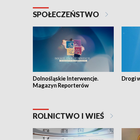
SPOŁECZEŃSTWO
Dolnośląskie Interwencje.
Drogi 
Magazyn Reporterów
ROLNICTWO I WIEŚ