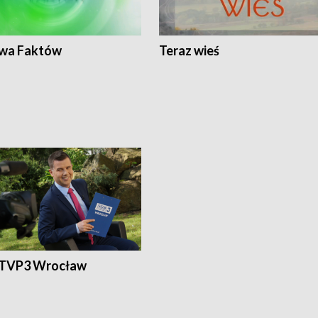
wa Faktów
Teraz wieś
 TVP3 Wrocław