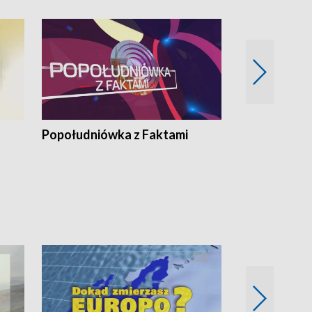
Popołudniówka z Faktami
Z Unią na Ty