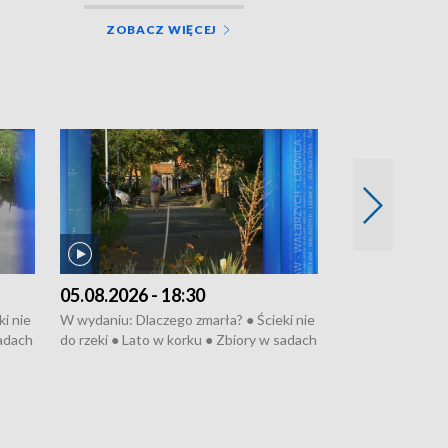
ZOBACZ WIĘCEJ
05.08.2026 - 18:30
04.08.2026 - 
i nie
W wydaniu: Dlaczego zmarła? ● Ścieki nie
W wydaniu: Nożo
sadach
do rzeki ● Lato w korku ● Zbiory w sadach
Zarzuty dla Norb
● Senior za kółkiem ● Złoto dla...
obwodnicy ● Mili
cierpiwych ● Mrożonki dla zwierząt
Oddział jak nowy
● Inkubator w og
pacjent ● Trzeba