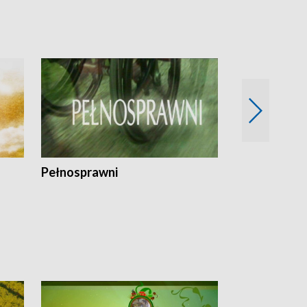
Pełnosprawni
Bezpieczny 