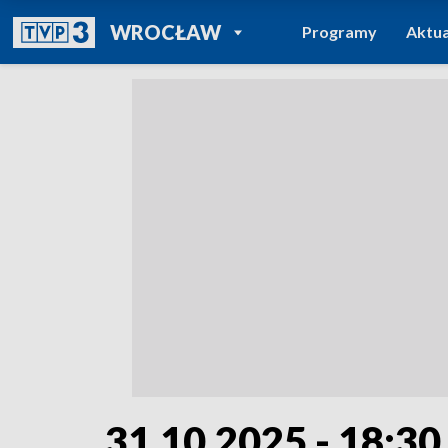
POWRÓT DO
WROCŁAW
Programy
Aktua
TVP REGIONY
31.10.2025 - 18:30