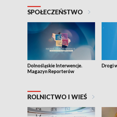
SPOŁECZEŃSTWO
Dolnośląskie Interwencje.
Drogi 
Magazyn Reporterów
ROLNICTWO I WIEŚ