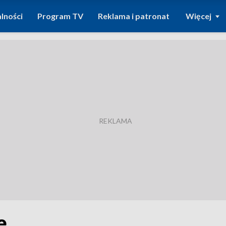
lności
Program TV
Reklama i patronat
Więcej
ę