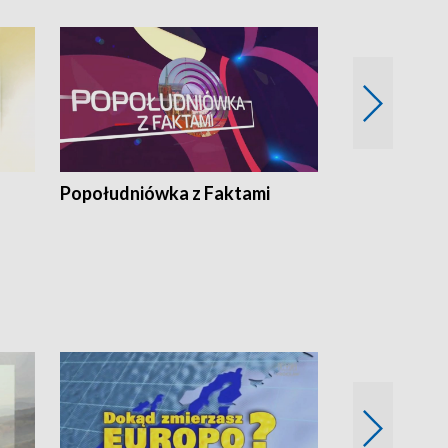
Popołudniówka z Faktami
Z Unią na Ty