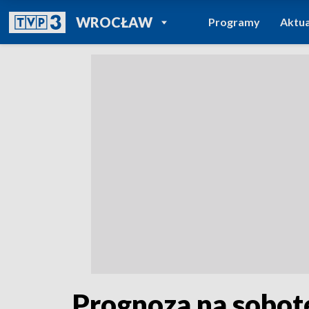
POWRÓT DO
WROCŁAW
Programy
Aktua
TVP REGIONY
Prognoza na sobot