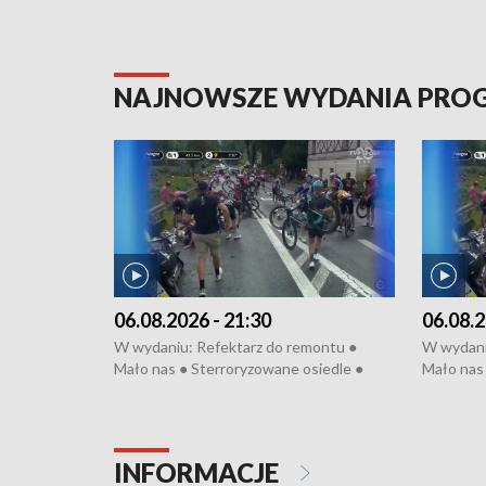
NAJNOWSZE WYDANIA PR
06.08.2026 - 21:30
06.08.2
W wydaniu: Refektarz do remontu ●
W wydani
Mało nas ● Sterroryzowane osiedle ●
Mało nas 
Fatalny remont ● Kosztowna ptasia grypa
Sterrory
● Nowa Ruska ● Pociągiem na lotnisko ●
ptasia gr
Koniec upałów ● Kraksa na Tour de
Nowa Rus
Pologne
Koniec u
INFORMACJE