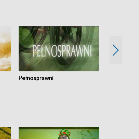
Pełnosprawni
Bezpieczny 