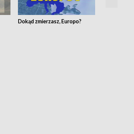
Dokąd zmierzasz, Europo?
Fakty Komen