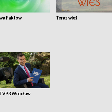
wa Faktów
Teraz wieś
 TVP3 Wrocław