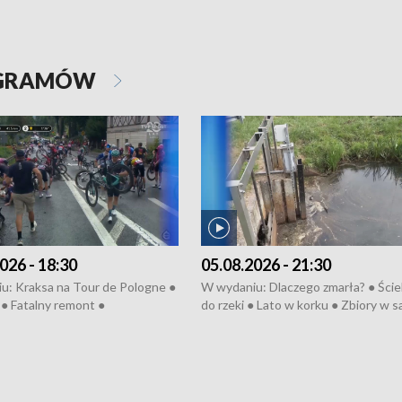
OGRAMÓW
026 - 18:30
05.08.2026 - 21:30
u: Kraksa na Tour de Pologne ●
W wydaniu: Dlaczego zmarła? ● Ściek
● Fatalny remont ●
do rzeki ● Lato w korku ● Zbiory w 
zowane osiedle ● Kosztowna
● Senior za kółkiem ● Złoto dla...
ypa ● Pociągiem na lotnisko ●
cierpiwych ● Mrożonki dla zwierząt
ka ● Refektarz do remontu ●
pałów