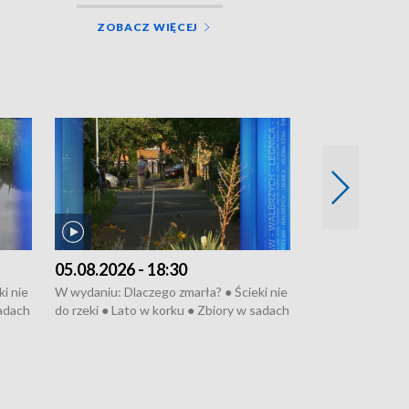
ZOBACZ WIĘCEJ
05.08.2026 - 18:30
04.08.2026 - 
i nie
W wydaniu: Dlaczego zmarła? ● Ścieki nie
W wydaniu: Nożo
sadach
do rzeki ● Lato w korku ● Zbiory w sadach
Zarzuty dla Norb
● Senior za kółkiem ● Złoto dla...
obwodnicy ● Mili
cierpiwych ● Mrożonki dla zwierząt
Oddział jak nowy
● Inkubator w og
pacjent ● Trzeba