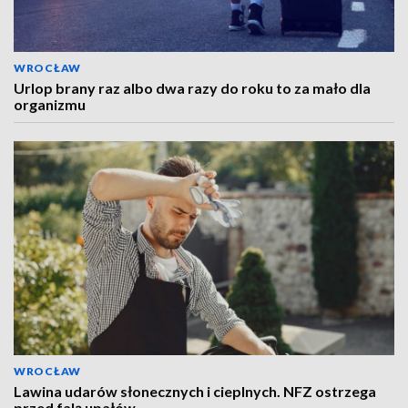
WROCŁAW
Urlop brany raz albo dwa razy do roku to za mało dla
organizmu
WROCŁAW
Lawina udarów słonecznych i cieplnych. NFZ ostrzega
przed falą upałów