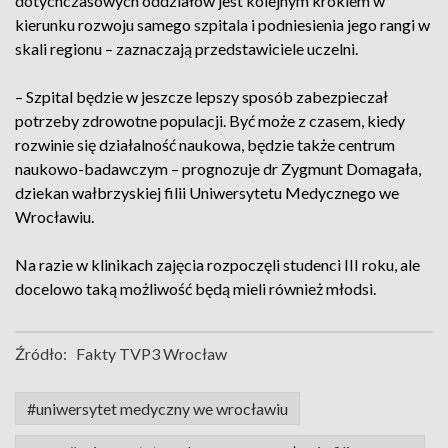
dotychczasowych oddziałów jest kolejnym krokiem w
kierunku rozwoju samego szpitala i podniesienia jego rangi w
skali regionu – zaznaczają przedstawiciele uczelni.
– Szpital będzie w jeszcze lepszy sposób zabezpieczał
potrzeby zdrowotne populacji. Być może z czasem, kiedy
rozwinie się działalność naukowa, będzie także centrum
naukowo-badawczym – prognozuje dr Zygmunt Domagała,
dziekan wałbrzyskiej filii Uniwersytetu Medycznego we
Wrocławiu.
Na razie w klinikach zajęcia rozpoczęli studenci III roku, ale
docelowo taką możliwość będą mieli również młodsi.
Źródło:
Fakty TVP3 Wrocław
#uniwersytet medyczny we wrocławiu