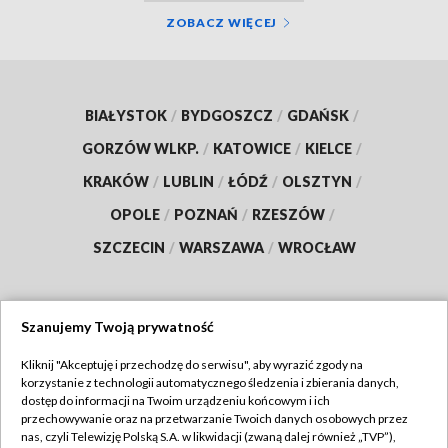
ZOBACZ WIĘCEJ
BIAŁYSTOK
/
BYDGOSZCZ
/
GDAŃSK
/
GORZÓW WLKP.
/
KATOWICE
/
KIELCE
/
KRAKÓW
/
LUBLIN
/
ŁÓDŹ
/
OLSZTYN
/
OPOLE
/
POZNAŃ
/
RZESZÓW
/
SZCZECIN
/
WARSZAWA
/
WROCŁAW
Szanujemy Twoją prywatność
Dołącz do nas:
Kliknij "Akceptuję i przechodzę do serwisu", aby wyrazić zgody na
korzystanie z technologii automatycznego śledzenia i zbierania danych,
TVP
dostęp do informacji na Twoim urządzeniu końcowym i ich
Abonament TVP
przechowywanie oraz na przetwarzanie Twoich danych osobowych przez
Regulamin TVP
nas, czyli Telewizję Polską S.A. w likwidacji (zwaną dalej również „TVP”),