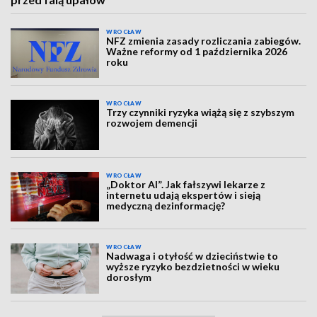
WROCŁAW
NFZ zmienia zasady rozliczania zabiegów.
Ważne reformy od 1 października 2026
roku
WROCŁAW
Trzy czynniki ryzyka wiążą się z szybszym
rozwojem demencji
WROCŁAW
„Doktor AI”. Jak fałszywi lekarze z
internetu udają ekspertów i sieją
medyczną dezinformację?
WROCŁAW
Nadwaga i otyłość w dzieciństwie to
wyższe ryzyko bezdzietności w wieku
dorosłym