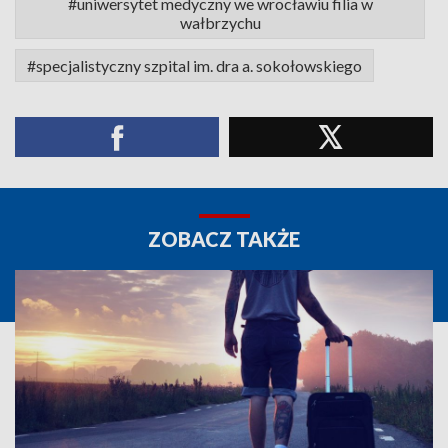
#uniwersytet medyczny we wrocławiu filia w
wałbrzychu
#specjalistyczny szpital im. dra a. sokołowskiego
ZOBACZ TAKŻE