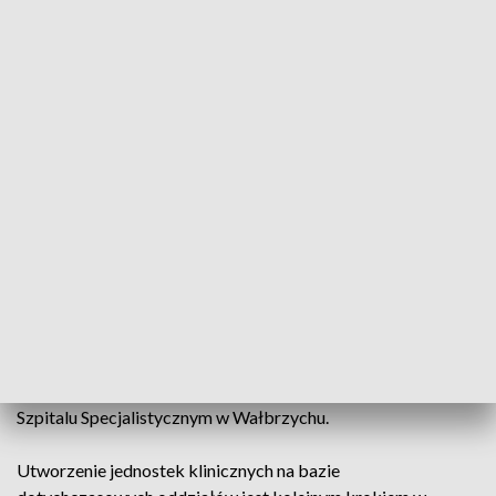
– Ukoronowaniem naszych wysiłków będzie to, jeżeli ci
młodzi ludzie, ambitni, zdolni, po zakończeniu nauki będą
chcieli związać swoją przyszłość z naszym regionem, z
naszym szpitalem – komentuje Jolanta Królak, dyrektor
Specjalistycznego Szpitala im. dra Alfreda Sokołowskiego w
Wałbrzychu.
Zajęcia dydaktyczne w wałbrzyskim szpitalu rozpoczęły się
wraz z początkiem nowego roku akademickiego. Studenci
pierwsze doświadczania mają już za sobą.
– Udział w takich badaniach, zabiegach, rozszerzy ich
horyzonty. Będą mogli zweryfikować, co będą chcieli
wykonywać w przyszłości – komentuje Magdalena Panek-
Jeziorna, kierownik Zakładu Endoskopii Zabiegowej w
Szpitalu Specjalistycznym w Wałbrzychu.
Utworzenie jednostek klinicznych na bazie