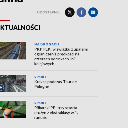
UDOSTĘPNIJ:
KTUALNOŚCI
NA DROGACH
PKP PLK: w związku z upałami
ograniczenia prędkości na
czterech odcinkach linii
kolejowych
SPORT
Kraksa podczas Tour de
Pologne
SPORT
Piłkarski PP: trzy starcia
drużyn z ekstraklasy w 1.
rundzie