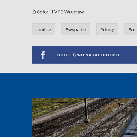
Źródło:
TVP3 Wrocław
#milicz
#wypadki
#drogi
#ru
UDOSTĘPNIJ NA FACEBOOKU