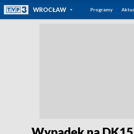
POWRÓT DO
WROCŁAW
Programy
Aktua
TVP REGIONY
Wypadek na DK15 w