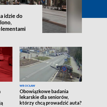
a idzie do
lono,
 elementami
WROCŁAW
a
Obowiązkowe badania
lekarskie dla seniorów,
ją
którzy chcą prowadzić auta?