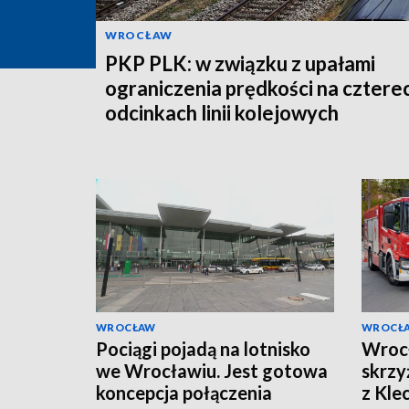
WROCŁAW
PKP PLK: w związku z upałami
ograniczenia prędkości na cztere
odcinkach linii kolejowych
WROCŁAW
WROCŁ
Pociągi pojadą na lotnisko
Wroc
we Wrocławiu. Jest gotowa
skrzy
koncepcja połączenia
z Kl