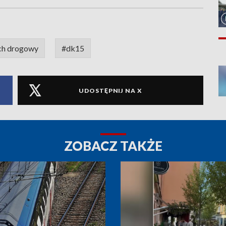
ch drogowy
#dk15
UDOSTĘPNIJ NA X
ZOBACZ TAKŻE