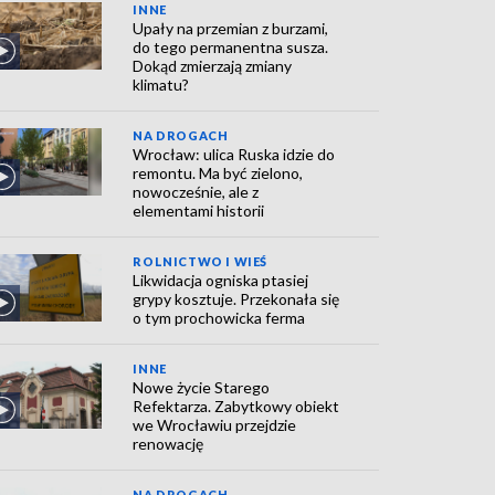
INNE
Upały na przemian z burzami,
do tego permanentna susza.
Dokąd zmierzają zmiany
klimatu?
NA DROGACH
Wrocław: ulica Ruska idzie do
remontu. Ma być zielono,
nowocześnie, ale z
elementami historii
ROLNICTWO I WIEŚ
Likwidacja ogniska ptasiej
grypy kosztuje. Przekonała się
o tym prochowicka ferma
INNE
Nowe życie Starego
Refektarza. Zabytkowy obiekt
we Wrocławiu przejdzie
renowację
NA DROGACH