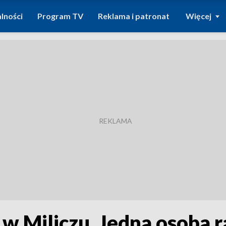
lności
Program TV
Reklama i patronat
Więcej
 Miliczu. Jedna osoba 