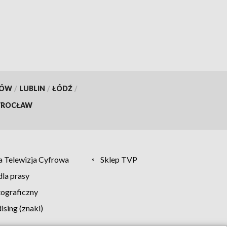
KÓW
/
LUBLIN
/
ŁÓDŹ
/
ROCŁAW
 Telewizja Cyfrowa
Sklep TVP
la prasy
tograficzny
sing (znaki)