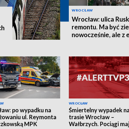
WROCŁAW
Wrocław: ulica Rusk
remontu. Ma być zie
ch
nowocześnie, ale z
historii
AW
WROCŁAW
ław: po wypadku na
Śmiertelny wypadek n
żowaniu ul. Reymonta
trasie Wrocław –
eczkowską MPK
Wałbrzych. Pociągi ma