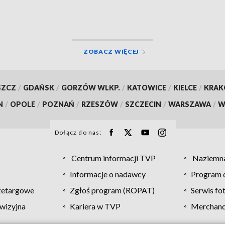
adziło objazdy
opóźnienia
ZOBACZ WIĘCEJ
SZCZ
/
GDAŃSK
/
GORZÓW WLKP.
/
KATOWICE
/
KIELCE
/
KRA
N
/
OPOLE
/
POZNAŃ
/
RZESZÓW
/
SZCZECIN
/
WARSZAWA
/
W
Dołącz do nas:
Centrum informacji TVP
Naziemna
Informacje o nadawcy
Program d
zetargowe
Zgłoś program (ROPAT)
Serwis fo
wizyjna
Kariera w TVP
Merchandi