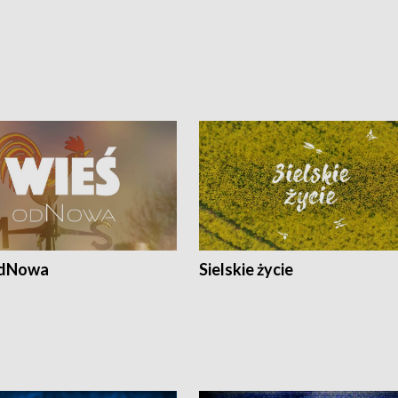
odNowa
Sielskie życie