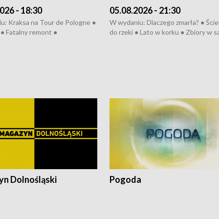
026 - 18:30
05.08.2026 - 21:30
u: Kraksa na Tour de Pologne ●
W wydaniu: Dlaczego zmarła? ● Ściek
● Fatalny remont ●
do rzeki ● Lato w korku ● Zbiory w 
zowane osiedle ● Kosztowna
● Senior za kółkiem ● Złoto dla...
ypa ● Pociągiem na lotnisko ●
cierpiwych ● Mrożonki dla zwierząt
ka ● Refektarz do remontu ●
pałów
n Dolnośląski
Pogoda