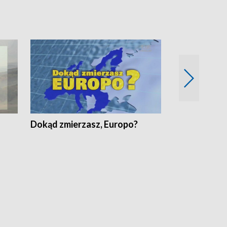
Dokąd zmierzasz, Europo?
Fakty Komen