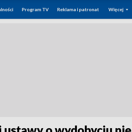
lności
Program TV
Reklama i patronat
Więcej
i ustawy o wydobyciu nie