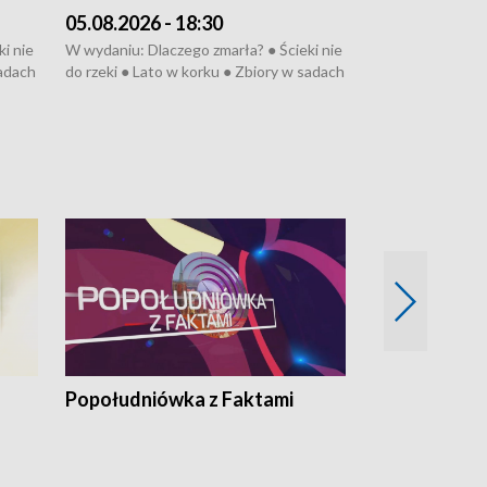
05.08.2026 - 18:30
04.08.2026 - 
i nie
W wydaniu: Dlaczego zmarła? ● Ścieki nie
W wydaniu: Nożo
sadach
do rzeki ● Lato w korku ● Zbiory w sadach
Zarzuty dla Norb
● Senior za kółkiem ● Złoto dla...
obwodnicy ● Mili
cierpiwych ● Mrożonki dla zwierząt
Oddział jak nowy
● Inkubator w og
pacjent ● Trzeba
Popołudniówka z Faktami
Z Unią na Ty