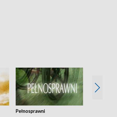
Pełnosprawni
Bezpieczny 