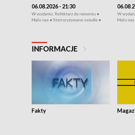
06.08.2026 - 21:30
06.08.2
W wydaniu: Refektarz do remontu ●
W wydani
Mało nas ● Sterroryzowane osiedle ●
Mało nas 
Fatalny remont ● Kosztowna ptasia grypa
Sterrory
● Nowa Ruska ● Pociągiem na lotnisko ●
ptasia gr
Koniec upałów ● Kraksa na Tour de
Nowa Rus
Pologne
Koniec u
INFORMACJE
Fakty
Magazy