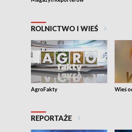
ROLNICTWO I WIEŚ
AgroFakty
Wieś 
REPORTAŻE