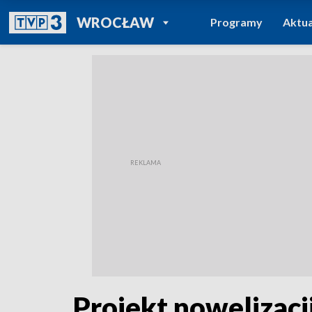
POWRÓT DO
WROCŁAW
Programy
Aktua
TVP REGIONY
Projekt nowelizacj