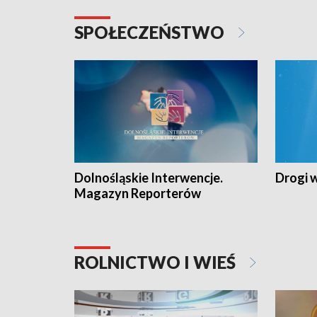
SPOŁECZEŃSTWO
Dolnośląskie Interwencje.
Drogi 
Magazyn Reporterów
ROLNICTWO I WIEŚ