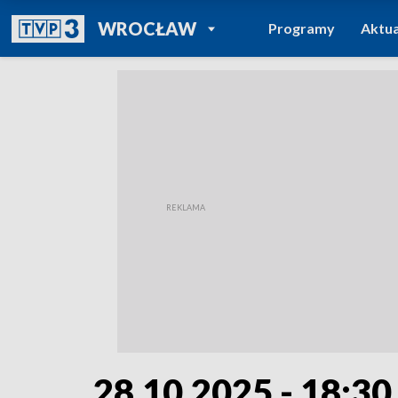
POWRÓT DO
WROCŁAW
Programy
Aktua
TVP REGIONY
28.10.2025 - 18:30