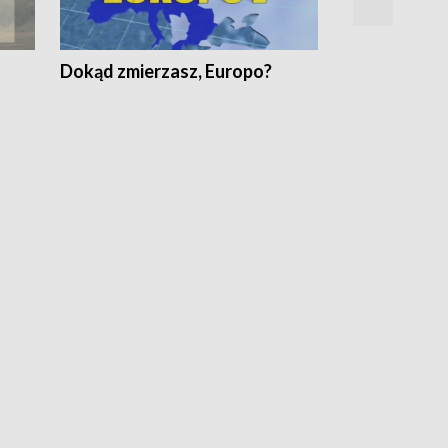
Dokąd zmierzasz, Europo?
Fakty Komen