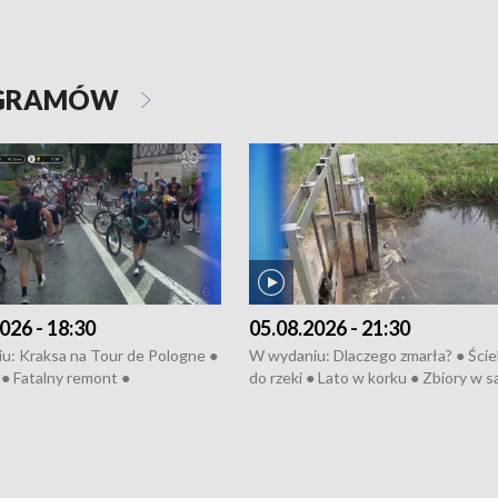
OGRAMÓW
026 - 18:30
05.08.2026 - 21:30
u: Kraksa na Tour de Pologne ●
W wydaniu: Dlaczego zmarła? ● Ściek
● Fatalny remont ●
do rzeki ● Lato w korku ● Zbiory w 
zowane osiedle ● Kosztowna
● Senior za kółkiem ● Złoto dla...
ypa ● Pociągiem na lotnisko ●
cierpiwych ● Mrożonki dla zwierząt
ka ● Refektarz do remontu ●
pałów