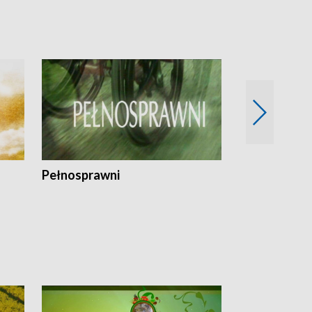
Pełnosprawni
Bezpieczny 