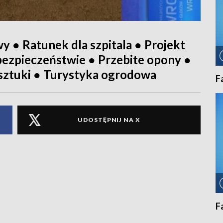
 ● Ratunek dla szpitala ● Projekt
bezpieczeństwie ● Przebite opony ●
 sztuki ● Turystyka ogrodowa
F
UDOSTĘPNIJ NA X
F