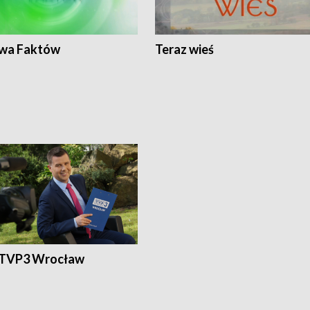
wa Faktów
Teraz wieś
 TVP3 Wrocław