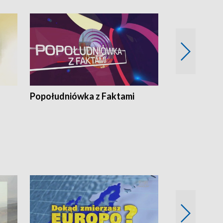
Popołudniówka z Faktami
Z Unią na Ty