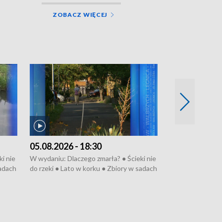
ZOBACZ WIĘCEJ
05.08.2026 - 18:30
04.08.2026 - 
i nie
W wydaniu: Dlaczego zmarła? ● Ścieki nie
W wydaniu: Nożo
sadach
do rzeki ● Lato w korku ● Zbiory w sadach
Zarzuty dla Norb
● Senior za kółkiem ● Złoto dla...
obwodnicy ● Mili
cierpiwych ● Mrożonki dla zwierząt
Oddział jak nowy
● Inkubator w og
pacjent ● Trzeba