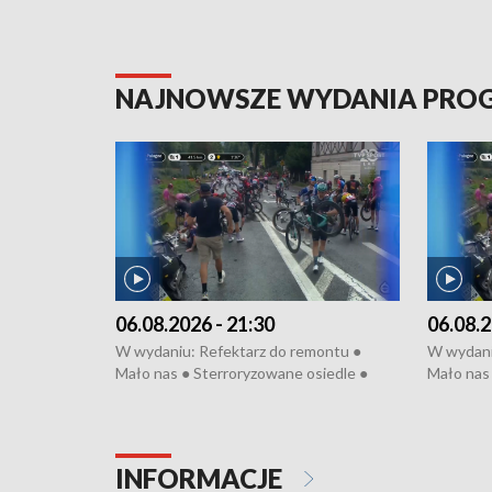
NAJNOWSZE WYDANIA PR
06.08.2026 - 21:30
06.08.2
W wydaniu: Refektarz do remontu ●
W wydani
Mało nas ● Sterroryzowane osiedle ●
Mało nas 
Fatalny remont ● Kosztowna ptasia grypa
Sterrory
● Nowa Ruska ● Pociągiem na lotnisko ●
ptasia gr
Koniec upałów ● Kraksa na Tour de
Nowa Rus
Pologne
Koniec u
INFORMACJE