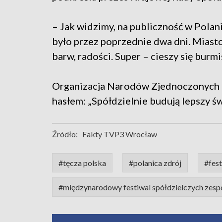
– Jak widzimy, na publiczność w Polanic
było przez poprzednie dwa dni. Miasto
barw, radości. Super – cieszy się burm
Organizacja Narodów Zjednoczonych og
hasłem: „Spółdzielnie budują lepszy św
Źródło:
Fakty TVP3 Wrocław
#tęcza polska
#polanica zdrój
#fest
#międzynarodowy festiwal spółdzielczych zesp