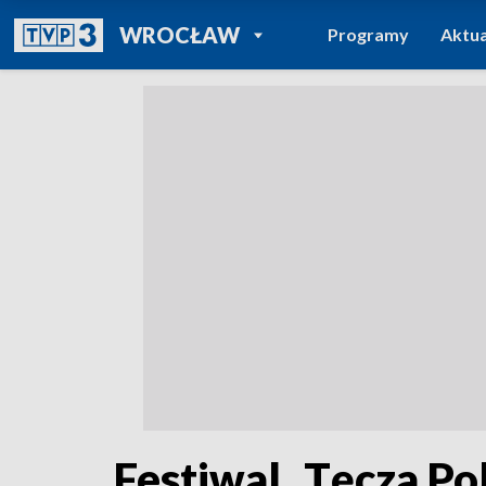
POWRÓT DO
WROCŁAW
Programy
Aktua
TVP REGIONY
Festiwal „Tęcza Po