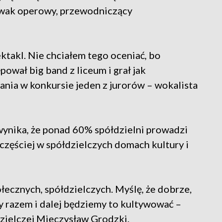
ewak operowy, przewodniczący
ektakl. Nie chciałem tego oceniać, bo
pował big band z liceum i grał jak
ia w konkursie jeden z jurorów – wokalista
wynika, że ponad 60% spółdzielni prowadzi
jczęściej w spółdzielczych domach kultury i
ołecznych, spółdzielczych. Myślę, że dobrze,
y razem i dalej będziemy to kultywować –
zielczej Mieczysław Grodzki.