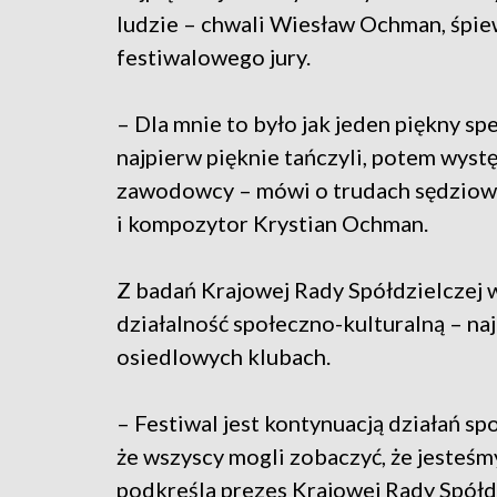
ludzie – chwali Wiesław Ochman, śpi
festiwalowego jury.
– Dla mnie to było jak jeden piękny sp
najpierw pięknie tańczyli, potem wystę
zawodowcy – mówi o trudach sędziowan
i kompozytor Krystian Ochman.
Z badań Krajowej Rady Spółdzielczej 
działalność społeczno-kulturalną – na
osiedlowych klubach.
– Festiwal jest kontynuacją działań sp
że wszyscy mogli zobaczyć, że jesteśm
podkreśla prezes Krajowej Rady Spółd