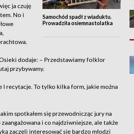
ięc ja czuję
tem. No i
Samochód spadł z wiaduktu.
Prowadziła osiemnastolatka
ołowe
a,
brachtowa.
 Osieki dodaje: – Przedstawiamy folklor
tutaj przybywamy.
 I recytacje. To tylko kilka form, jakie można
jakim spotkałem się przewodnicząc jury na
 zaangażowana i co najdziwniejsze, ale także
ką zaczęli interesować się bardzo młodzi