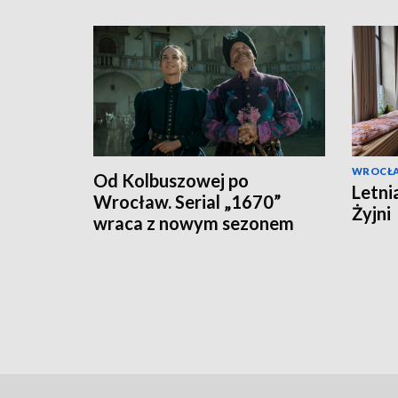
WROCŁ
Od Kolbuszowej po
Letni
Wrocław. Serial „1670”
Żyjni
wraca z nowym sezonem