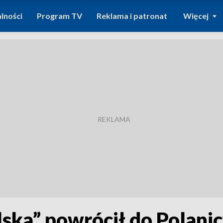
lności
Program TV
Reklama i patronat
Więcej
lska” powrócił do Polani