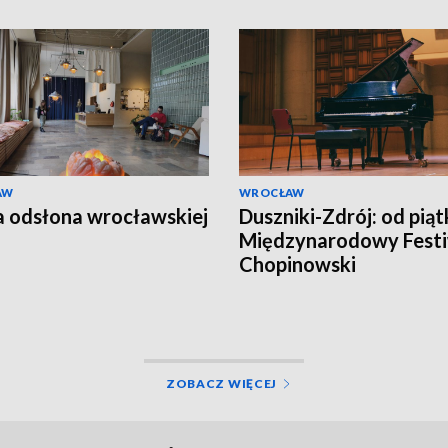
AW
WROCŁAW
a odsłona wrocławskiej
Duszniki-Zdrój: od piąt
Międzynarodowy Festi
Chopinowski
ZOBACZ WIĘCEJ