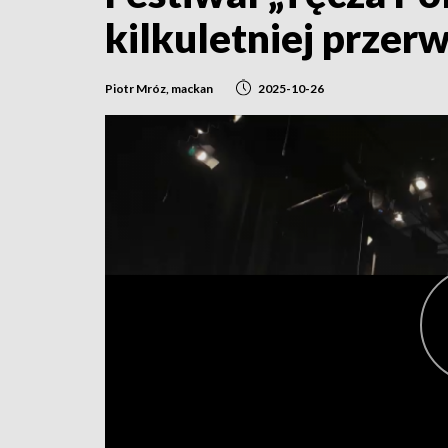
kilkuletniej przerw
Piotr Mróz, mackan
2025-10-26