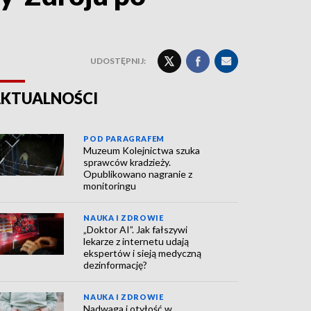
UDOSTĘPNIJ:
KTUALNOŚCI
POD PARAGRAFEM
Muzeum Kolejnictwa szuka
sprawców kradzieży.
Opublikowano nagranie z
monitoringu
NAUKA I ZDROWIE
„Doktor AI”. Jak fałszywi
lekarze z internetu udają
ekspertów i sieją medyczną
dezinformację?
NAUKA I ZDROWIE
Nadwaga i otyłość w