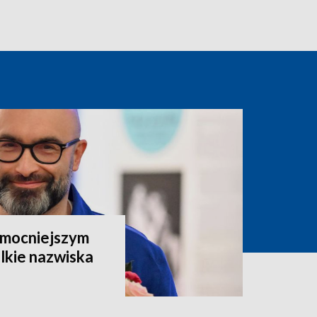
ajmocniejszym
lkie nazwiska