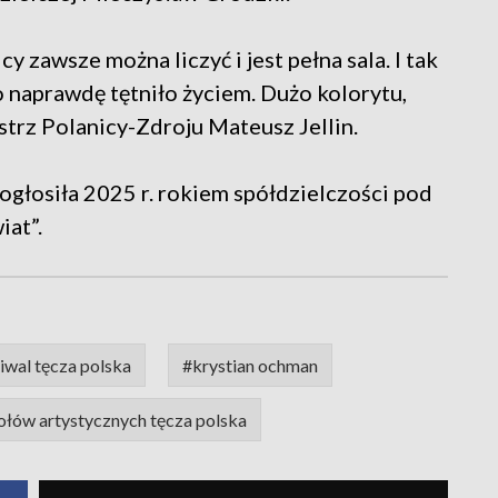
y zawsze można liczyć i jest pełna sala. I tak
 naprawdę tętniło życiem. Dużo kolorytu,
istrz Polanicy-Zdroju Mateusz Jellin.
łosiła 2025 r. rokiem spółdzielczości pod
iat”.
iwal tęcza polska
#krystian ochman
ołów artystycznych tęcza polska