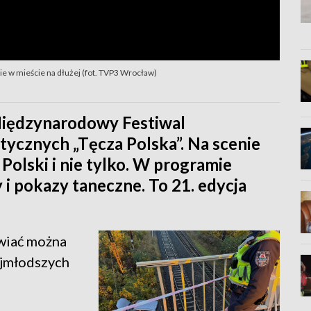
ie w mieście na dłużej (fot. TVP3 Wrocław)
Międzynarodowy Festiwal
ycznych „Tęcza Polska”. Na scenie
z Polski i nie tylko. W programie
y i pokazy taneczne. To 21. edycja
wiać można
ajmłodszych