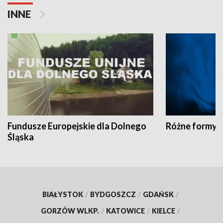
INNE
Fundusze Europejskie dla Dolnego
Różne formy t
Śląska
BIAŁYSTOK
/
BYDGOSZCZ
/
GDAŃSK
/
GORZÓW WLKP.
/
KATOWICE
/
KIELCE
/