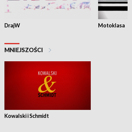
DrajW
Motoklasa
MNIEJSZOŚCI
Kowalski i Schmidt