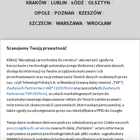
KRAKÓW
/
LUBLIN
/
ŁÓDŹ
/
OLSZTYN
/
OPOLE
/
POZNAŃ
/
RZESZÓW
/
SZCZECIN
/
WARSZAWA
/
WROCŁAW
Szanujemy Twoją prywatność
Dołącz do nas:
Kliknij "Akceptuję i przechodzę do serwisu", aby wyrazić zgody na
korzystanie z technologii automatycznego śledzenia i zbierania danych,
TVP
dostęp do informacji na Twoim urządzeniu końcowym i ich
Abonament TVP
przechowywanie oraz na przetwarzanie Twoich danych osobowych przez
Regulamin TVP
nas, czyli Telewizję Polską S.A. w likwidacji (zwaną dalej również „TVP”),
Emisja w TVP
Polityka prywatności
Zaufanych Partnerów z IAB* (1201 firm)
oraz pozostałych
Zaufanych
Partnerów TVP (93 firm)
, w celach marketingowych (w tym do
Centrum informacji TVP
Moje zgody
zautomatyzowanego dopasowania reklam do Twoich zainteresowań i
mierzenia ich skuteczności) i pozostałych, które wskazujemy poniżej, a
Naziemna Telewizja Cyfrowa
Pomoc
także zgody na udostępnianie przez nas identyfikatora PPID do Google.
Sklep TVP
Biuro reklamy
Twoje dane osobowe zbierane podczas odwiedzania przez Ciebie naszych
Rada Programowa
Kontakt
poszczególnych serwisów
zwanych dalej „Portalem”, w tym informacje
zapisywane za pomocą technologii takich jak: pliki cookie, sygnalizatory
System NOS
WWW lub innych podobnych technologii umożliwiających świadczenie