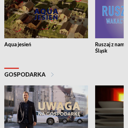
Aqua jesień
Ruszaj z nami
Śląsk
GOSPODARKA