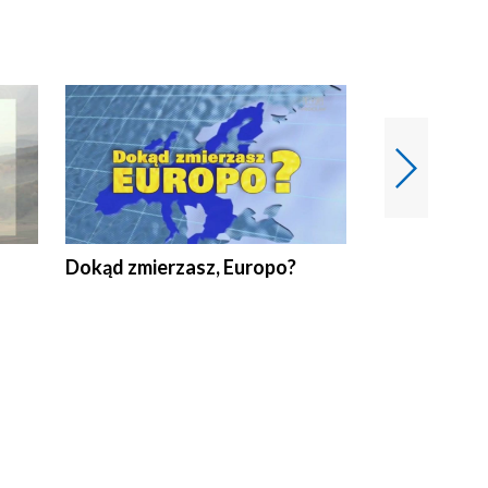
Dokąd zmierzasz, Europo?
Fakty Komen