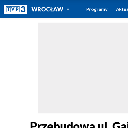
POWRÓT DO
WROCŁAW
Programy
Aktua
TVP REGIONY
Przebudowa ul. Ga