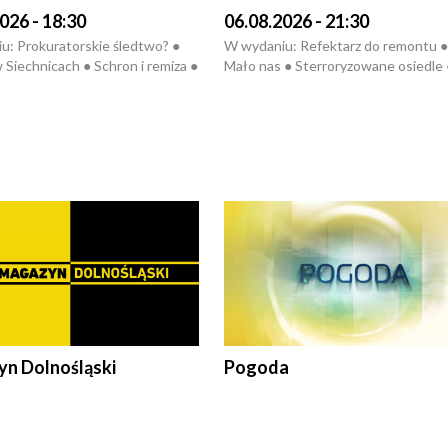
026 - 18:30
06.08.2026 - 21:30
u: Prokuratorskie śledtwo? ●
W wydaniu: Refektarz do remontu ●
 Siechnicach ● Schron i remiza ●
Mało nas ● Sterroryzowane osiedle 
Morawiecki we Wrocławiu ● 81.
Fatalny remont ● Kosztowna ptasia
iędzynarodowego Festiwalu
● Nowa Ruska ● Pociągiem na lotnis
skiego ● Na pomoc Hiszpanom
Koniec upałów ● Kraksa na Tour de
wa po powodzi ● Filmowy
Pologne
z
n Dolnośląski
Pogoda