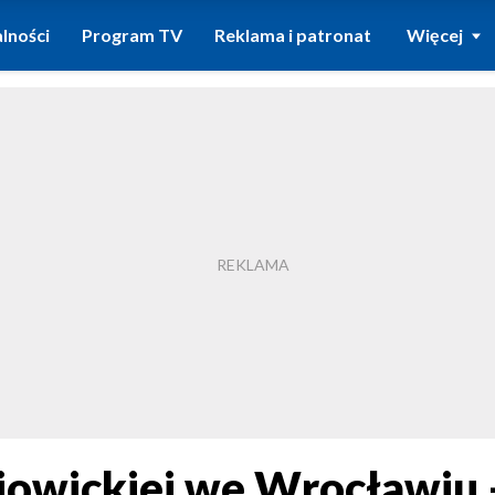
lności
Program TV
Reklama i patronat
Więcej
jowickiej we Wrocławiu 