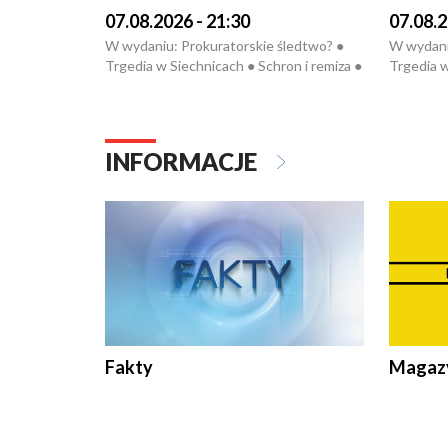
07.08.2026 - 21:30
07.08.2
W wydaniu: Prokuratorskie śledtwo? ●
W wydani
Trgedia w Siechnicach ● Schron i remiza ●
Trgedia w
Mateusz Morawiecki we Wrocławiu ● 81.
Mateusz 
edycja Międzynarodowego Festiwalu
edycja M
Chopinowskiego ● Na pomoc Hiszpanom
Chopinow
● Odbudowa po powodzi ● Filmowy
● Odbudo
INFORMACJE
Lubomierz
Lubomier
Fakty
Magazy