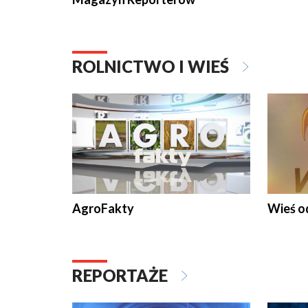
ROLNICTWO I WIEŚ
AgroFakty
Wieś 
REPORTAŻE