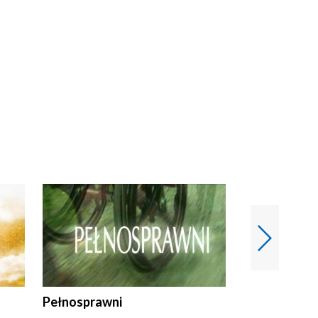
Pełnosprawni
Bezpieczny 