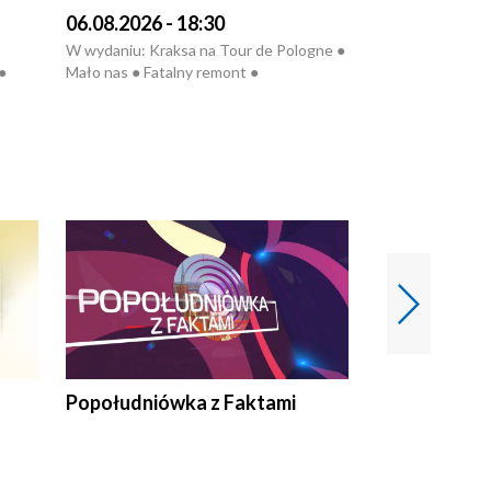
06.08.2026 - 18:30
05.08.2026 - 
W wydaniu: Kraksa na Tour de Pologne ●
W wydaniu: Dlacz
●
Mało nas ● Fatalny remont ●
do rzeki ● Lato 
 grypa
Sterroryzowane osiedle ● Kosztowna
● Senior za kółki
ko ●
ptasia grypa ● Pociągiem na lotnisko ●
cierpiwych ● Mro
Nowa Ruska ● Refektarz do remontu ●
Koniec upałów
Popołudniówka z Faktami
Z Unią na Ty