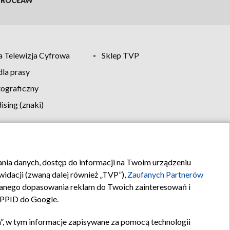
ROCŁAW
 Telewizja Cyfrowa
Sklep TVP
la prasy
tograficzny
sing (znaki)
klamy
Kontakt
rania danych, dostęp do informacji na Twoim urządzeniu
idacji (zwaną dalej również „TVP”),
Zaufanych Partnerów
anego dopasowania reklam do Twoich zainteresowań i
a PPID do Google.
”, w tym informacje zapisywane za pomocą technologii