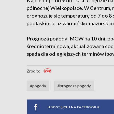
Najcieplej – od 9 do 10 st. C będzie
północnej Wielkopolsce. W Centrum, 
prognozuje się temperaturę od 7 do 8 
podlaskim oraz warmińsko-mazurskim –
Prognoza pogody IMGW na 10 dni, op
średnioterminowa, aktualizowana codz
spada dla odleglejszych terminów (pow
Źródło:
#pogoda
#prognoza pogody
UDOSTĘPNIJ NA FACEBOOKU