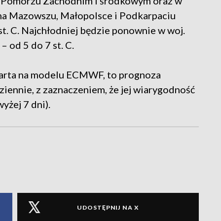
 na Pomorzu Zachodnim i środkowym oraz w
na Mazowszu, Małopolsce i Podkarpaciu
st. C. Najchłodniej będzie ponownie w woj.
 od 5 do 7 st. C.
arta na modelu ECMWF, to prognoza
iennie, z zaznaczeniem, że jej wiarygodność
yżej 7 dni).
UDOSTĘPNIJ NA X