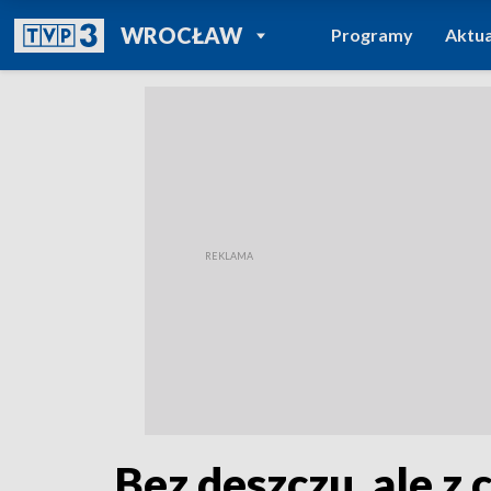
POWRÓT DO
WROCŁAW
Programy
Aktua
TVP REGIONY
Bez deszczu, ale z