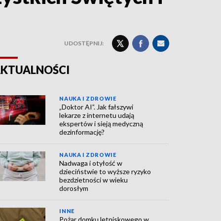
UDOSTĘPNIJ:
KTUALNOŚCI
NAUKA I ZDROWIE
„Doktor AI”. Jak fałszywi
lekarze z internetu udają
ekspertów i sieją medyczną
dezinformację?
NAUKA I ZDROWIE
Nadwaga i otyłość w
dzieciństwie to wyższe ryzyko
bezdzietności w wieku
dorosłym
INNE
Pożar domku letniskowego w