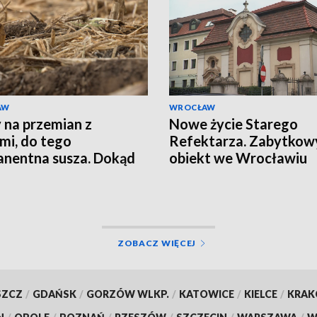
AW
WROCŁAW
 na przemian z
Nowe życie Starego
mi, do tego
Refektarza. Zabytkow
nentna susza. Dokąd
obiekt we Wrocławiu
zają zmiany klimatu?
przejdzie renowację
ZOBACZ WIĘCEJ
SZCZ
/
GDAŃSK
/
GORZÓW WLKP.
/
KATOWICE
/
KIELCE
/
KRA