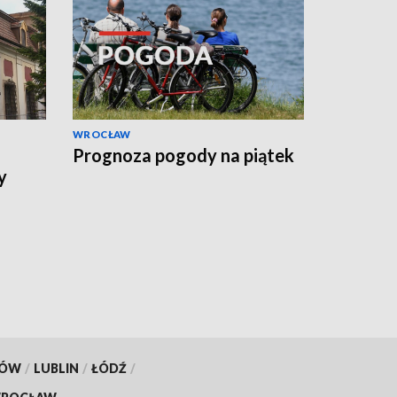
WROCŁAW
Prognoza pogody na piątek
y
KÓW
/
LUBLIN
/
ŁÓDŹ
/