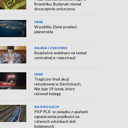
Brzeźniku. Budynek niemal
doszczętnie zniszczony
INNE
W pobliżu Ziemi przeleci
planetoida
NAUKA I ZDROWIE
Bezpłatne webinary na temat
centralnej e–rejestracji
INNE
Tragiczny finał akcji
ratunkowej w Siechnicach.
Nie żyje 19-latek, który
ratował kolegę
NA DROGACH
PKP PLK: w związku z upałami
ograniczenia prędkości na
czterech odcinkach linii
kolejowych