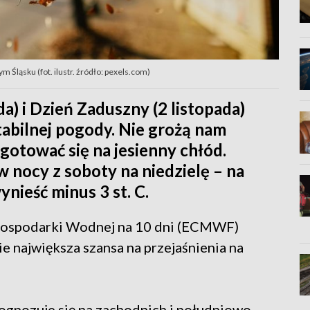
m Śląsku (fot. ilustr. źródło: pexels.com)
a) i Dzień Zaduszny (2 listopada)
abilnej pogody. Nie grożą nam
gotować się na jesienny chłód.
nocy z soboty na niedzielę – na
ieść minus 3 st. C.
 Gospodarki Wodnej na 10 dni (ECMWF)
ie największa szansa na przejaśnienia na
rognozuje się na zachodnich i południowo-