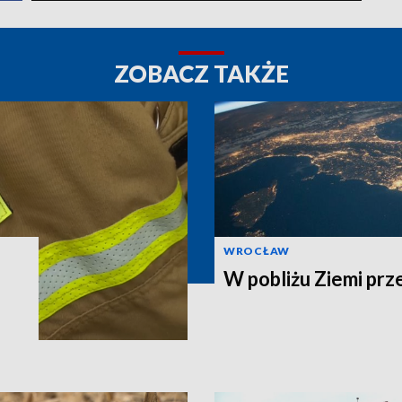
ZOBACZ TAKŻE
WROCŁAW
W pobliżu Ziemi prz