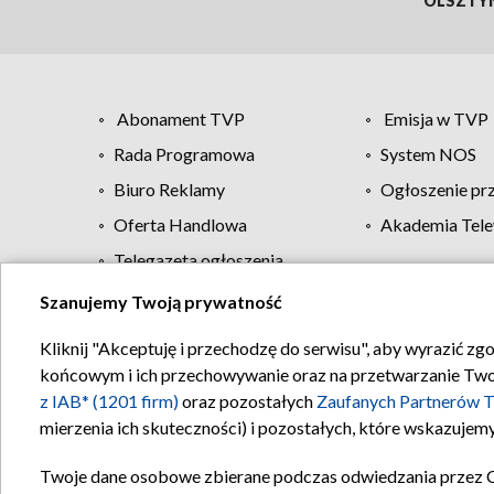
OLSZTY
Abonament TVP
Emisja w TVP
Rada Programowa
System NOS
Biuro Reklamy
Ogłoszenie pr
Oferta Handlowa
Akademia Tele
Telegazeta ogłoszenia
Szanujemy Twoją prywatność
Regulamin TVP
Kliknij "Akceptuję i przechodzę do serwisu", aby wyrazić zg
końcowym i ich przechowywanie oraz na przetwarzanie Twoich
z IAB* (1201 firm)
oraz pozostałych
Zaufanych Partnerów T
mierzenia ich skuteczności) i pozostałych, które wskazujemy
Twoje dane osobowe zbierane podczas odwiedzania przez 