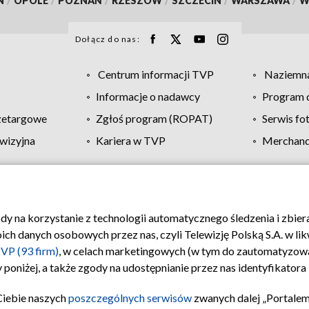
N
/
OPOLE
/
POZNAŃ
/
RZESZÓW
/
SZCZECIN
/
WARSZAWA
/
W
Dołącz do nas:
Centrum informacji TVP
Naziemna
Informacje o nadawcy
Program d
zetargowe
Zgłoś program (ROPAT)
Serwis fo
wizyjna
Kariera w TVP
Merchandi
Polityka prywatności
Moje zgody
Pomoc
Biuro re
ody na korzystanie z technologii automatycznego śledzenia i zbie
 danych osobowych przez nas, czyli Telewizję Polską S.A. w likw
VP (93 firm)
, w celach marketingowych (w tym do zautomatyzow
 poniżej, a także zgody na udostępnianie przez nas identyfikator
Ciebie naszych
poszczególnych serwisów
zwanych dalej „Portalem