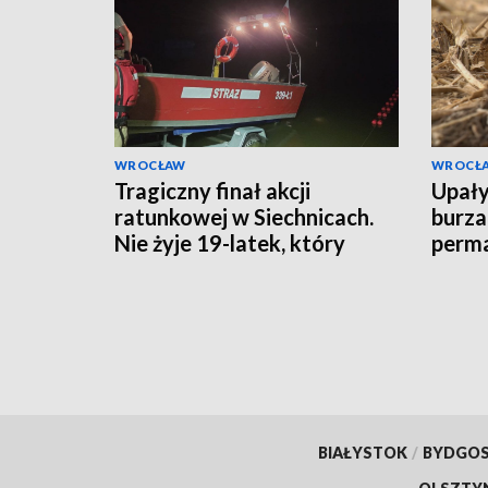
WROCŁAW
WROCŁ
Tragiczny finał akcji
Upały
ratunkowej w Siechnicach.
burza
Nie żyje 19-latek, który
perma
ratował kolegę
zmier
BIAŁYSTOK
/
BYDGO