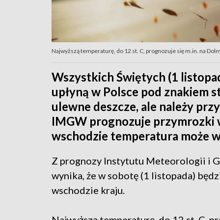
Najwyższą temperaturę, do 12 st. C, prognozuje się m.in. na Dolny
Wszystkich Świętych (1 listopad
upłyną w Polsce pod znakiem st
ulewne deszcze, ale należy przy
IMGW prognozuje przymrozki w 
wschodzie temperatura może wyn
Z prognozy Instytutu Meteorologii i
wynika, że w sobotę (1 listopada) będz
wschodzie kraju.
Najwyższą temperaturę, do 12 st. C, p