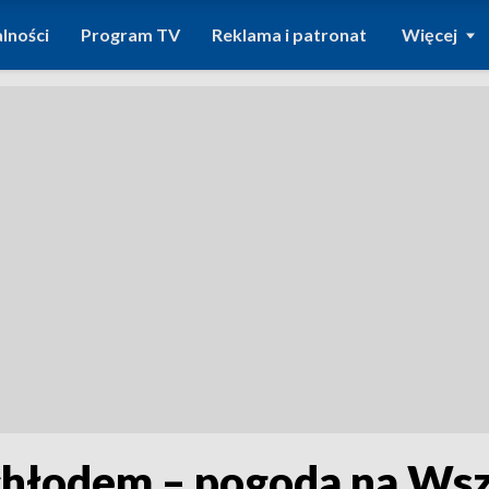
lności
Program TV
Reklama i patronat
Więcej
 chłodem – pogoda na Wsz