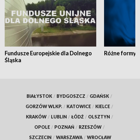
Fundusze Europejskie dla Dolnego
Różne formy t
Śląska
BIAŁYSTOK
/
BYDGOSZCZ
/
GDAŃSK
/
GORZÓW WLKP.
/
KATOWICE
/
KIELCE
/
KRAKÓW
/
LUBLIN
/
ŁÓDŹ
/
OLSZTYN
/
OPOLE
/
POZNAŃ
/
RZESZÓW
/
SZCZECIN
/
WARSZAWA
/
WROCŁAW