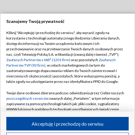
Szanujemy Twoją prywatność
Dołącz do nas:
Kliknij "Akceptuję i przechodzę do serwisu", aby wyrazić zgody na
korzystanie z technologii automatycznego śledzenia i zbierania danych,
TVP
dostęp do informacji na Twoim urządzeniu końcowym i ich
Abonament TVP
przechowywanie oraz na przetwarzanie Twoich danych osobowych przez
Regulamin TVP
nas, czyli Telewizję Polską S.A. w likwidacji (zwaną dalej również „TVP”),
Emisja w TVP
Polityka prywatności
Zaufanych Partnerów z IAB* (1201 firm)
oraz pozostałych
Zaufanych
Partnerów TVP (93 firm)
, w celach marketingowych (w tym do
Centrum informacji TVP
Moje zgody
zautomatyzowanego dopasowania reklam do Twoich zainteresowań i
mierzenia ich skuteczności) i pozostałych, które wskazujemy poniżej, a
Naziemna Telewizja Cyfrowa
Pomoc
także zgody na udostępnianie przez nas identyfikatora PPID do Google.
Sklep TVP
Biuro reklamy
Twoje dane osobowe zbierane podczas odwiedzania przez Ciebie naszych
Rada Programowa
Kontakt
poszczególnych serwisów
zwanych dalej „Portalem”, w tym informacje
zapisywane za pomocą technologii takich jak: pliki cookie, sygnalizatory
System NOS
WWW lub innych podobnych technologii umożliwiających świadczenie
dopasowanych i bezpiecznych usług, personalizację treści oraz reklam,
Informacje o nadawcy
Kanały
udostępnianie funkcji mediów społecznościowych oraz analizowanie
Akceptuję i przechodzę do serwisu
ruchu w Internecie.
Program dla prasy
©2026 Telewizja Polska S.A. w likwidacji