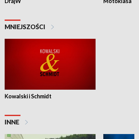
DrajW
Motoklasa
MNIEJSZOŚCI
Kowalski i Schmidt
INNE