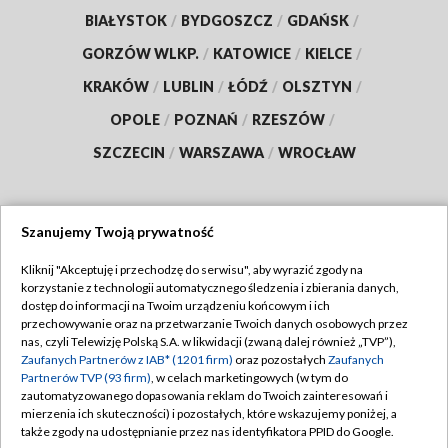
BIAŁYSTOK
/
BYDGOSZCZ
/
GDAŃSK
/
GORZÓW WLKP.
/
KATOWICE
/
KIELCE
/
KRAKÓW
/
LUBLIN
/
ŁÓDŹ
/
OLSZTYN
/
OPOLE
/
POZNAŃ
/
RZESZÓW
/
SZCZECIN
/
WARSZAWA
/
WROCŁAW
Szanujemy Twoją prywatność
Dołącz do nas:
Kliknij "Akceptuję i przechodzę do serwisu", aby wyrazić zgody na
korzystanie z technologii automatycznego śledzenia i zbierania danych,
TVP
dostęp do informacji na Twoim urządzeniu końcowym i ich
Abonament TVP
przechowywanie oraz na przetwarzanie Twoich danych osobowych przez
Regulamin TVP
nas, czyli Telewizję Polską S.A. w likwidacji (zwaną dalej również „TVP”),
Emisja w TVP
Polityka prywatności
Zaufanych Partnerów z IAB* (1201 firm)
oraz pozostałych
Zaufanych
Partnerów TVP (93 firm)
, w celach marketingowych (w tym do
Centrum informacji TVP
Moje zgody
zautomatyzowanego dopasowania reklam do Twoich zainteresowań i
mierzenia ich skuteczności) i pozostałych, które wskazujemy poniżej, a
Naziemna Telewizja Cyfrowa
Pomoc
także zgody na udostępnianie przez nas identyfikatora PPID do Google.