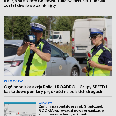
Kolizja na S3 koło Bolkowa. Tunel w kierunku Lubawki
został chwilowo zamknięty
WROCŁAW
Ogólnopolska akcja Policji i ROADPOL. Grupy SPEED i
kaskadowe pomiary prędkości na polskich drogach
WROCŁAW
Zmiany na rondzie przy ul. Granicznej.
GDDKiA wprowadzi nową organizację
ruchu, miasto buduje łącznik