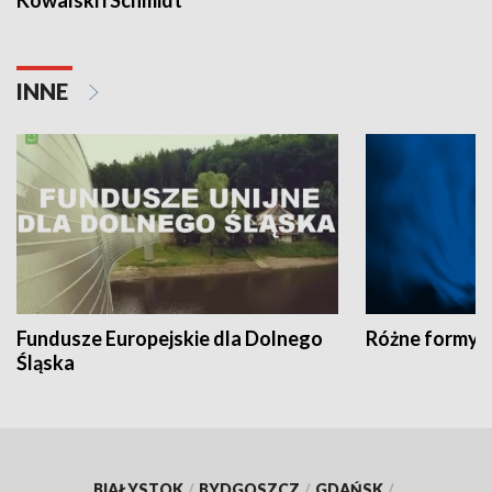
Kowalski i Schmidt
INNE
Fundusze Europejskie dla Dolnego
Różne formy t
Śląska
BIAŁYSTOK
/
BYDGOSZCZ
/
GDAŃSK
/