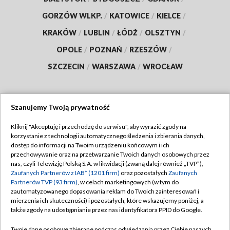
GORZÓW WLKP.
/
KATOWICE
/
KIELCE
/
KRAKÓW
/
LUBLIN
/
ŁÓDŹ
/
OLSZTYN
/
OPOLE
/
POZNAŃ
/
RZESZÓW
/
SZCZECIN
/
WARSZAWA
/
WROCŁAW
Szanujemy Twoją prywatność
Dołącz do nas:
Kliknij "Akceptuję i przechodzę do serwisu", aby wyrazić zgody na
korzystanie z technologii automatycznego śledzenia i zbierania danych,
TVP
dostęp do informacji na Twoim urządzeniu końcowym i ich
Abonament TVP
przechowywanie oraz na przetwarzanie Twoich danych osobowych przez
Regulamin TVP
nas, czyli Telewizję Polską S.A. w likwidacji (zwaną dalej również „TVP”),
Emisja w TVP
Polityka prywatności
Zaufanych Partnerów z IAB* (1201 firm)
oraz pozostałych
Zaufanych
Partnerów TVP (93 firm)
, w celach marketingowych (w tym do
Centrum informacji TVP
Moje zgody
zautomatyzowanego dopasowania reklam do Twoich zainteresowań i
mierzenia ich skuteczności) i pozostałych, które wskazujemy poniżej, a
Naziemna Telewizja Cyfrowa
Pomoc
także zgody na udostępnianie przez nas identyfikatora PPID do Google.
Sklep TVP
Biuro reklamy
Twoje dane osobowe zbierane podczas odwiedzania przez Ciebie naszych