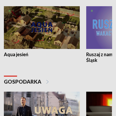
Aqua jesień
Ruszaj z nami
Śląsk
GOSPODARKA