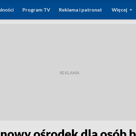
lności
Program TV
Reklama i patronat
Więcej
 nowy ośrodek dla osób