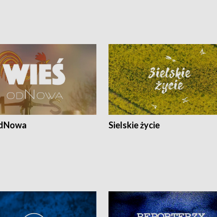
odNowa
Sielskie życie