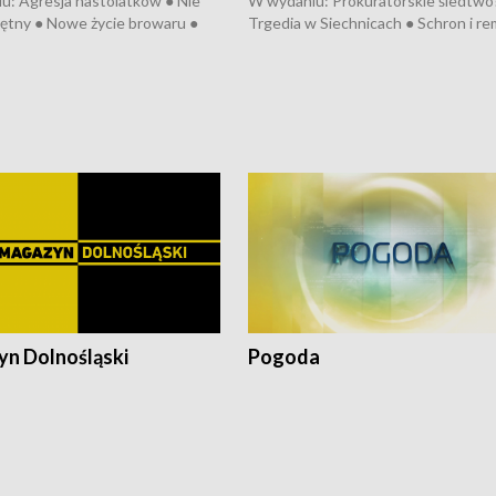
u: Agresja nastolatków ● Nie
W wydaniu: Prokuratorskie śledtwo
ętny ● Nowe życie browaru ●
Trgedia w Siechnicach ● Schron i re
łodzko ● Złotoryjskie złoto ●
Mateusz Morawiecki we Wrocławiu 
ień Pszczół ● Chopin w
edycja Międzynarodowego Festiwal
ch ● Uwaga! Hulajnoga
Chopinowskiego ● Na pomoc Hiszp
● Odbudowa po powodzi ● Filmowy
Lubomierz
n Dolnośląski
Pogoda