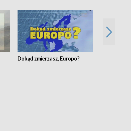
Dokąd zmierzasz, Europo?
Fakty Komen