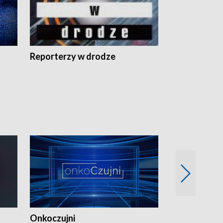
Reporterzy w drodze
Onkoczujni
Recepta na 