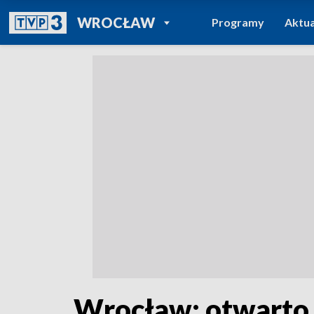
POWRÓT DO
WROCŁAW
Programy
Aktua
TVP REGIONY
Wrocław: otwarto