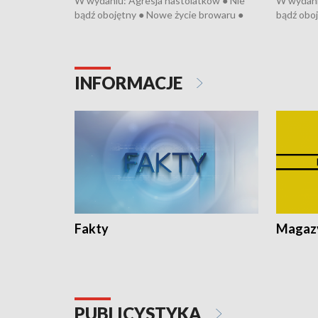
W wydaniu: Agresja nastolatków ● Nie
W wydani
bądź obojętny ● Nowe życie browaru ●
bądź oboj
Bitwa o Kłodzko ● Złotoryjskie złoto ●
Bitwa o K
Wielki Dzień Pszczół ● Chopin w
Wielki Dz
Dusznikach ● Uwaga! Hulajnoga
Dusznika
INFORMACJE
Fakty
Magazy
PUBLICYSTYKA