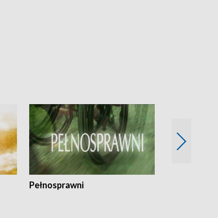
Pełnosprawni
Bezpieczny 