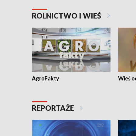
ROLNICTWO I WIEŚ
AgroFakty
Wieś 
REPORTAŻE