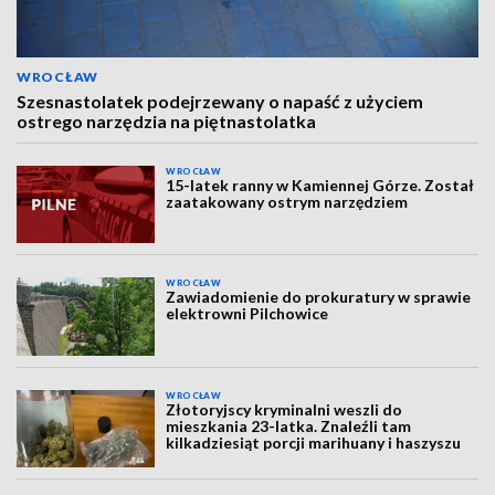
WROCŁAW
Szesnastolatek podejrzewany o napaść z użyciem
ostrego narzędzia na piętnastolatka
WROCŁAW
15-latek ranny w Kamiennej Górze. Został
zaatakowany ostrym narzędziem
WROCŁAW
Zawiadomienie do prokuratury w sprawie
elektrowni Pilchowice
WROCŁAW
Złotoryjscy kryminalni weszli do
mieszkania 23-latka. Znaleźli tam
kilkadziesiąt porcji marihuany i haszyszu