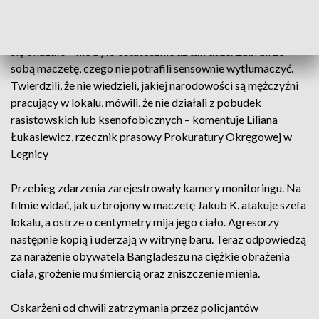
– Mężczyźni nie potrafili podać dokładnie motywu swojego
działania. Zasłaniali się upojeniem alkoholowym, które – jak
się okazało – nie było ostatecznie aż tak duże. Zabrali ze
sobą maczetę, czego nie potrafili sensownie wytłumaczyć.
Twierdzili, że nie wiedzieli, jakiej narodowości są mężczyźni
pracujący w lokalu, mówili, że nie działali z pobudek
rasistowskich lub ksenofobicznych – komentuje Liliana
Łukasiewicz, rzecznik prasowy Prokuratury Okręgowej w
Legnicy
Przebieg zdarzenia zarejestrowały kamery monitoringu. Na
filmie widać, jak uzbrojony w maczetę Jakub K. atakuje szefa
lokalu, a ostrze o centymetry mija jego ciało. Agresorzy
następnie kopią i uderzają w witrynę baru. Teraz odpowiedzą
za narażenie obywatela Bangladeszu na ciężkie obrażenia
ciała, grożenie mu śmiercią oraz zniszczenie mienia.
Oskarżeni od chwili zatrzymania przez policjantów