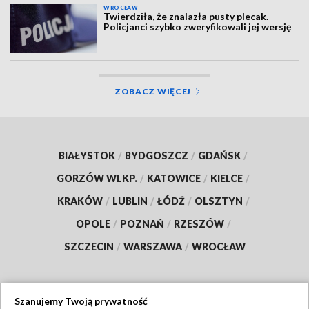
WROCŁAW
Twierdziła, że znalazła pusty plecak.
Policjanci szybko zweryfikowali jej wersję
ZOBACZ WIĘCEJ
BIAŁYSTOK
/
BYDGOSZCZ
/
GDAŃSK
/
GORZÓW WLKP.
/
KATOWICE
/
KIELCE
/
KRAKÓW
/
LUBLIN
/
ŁÓDŹ
/
OLSZTYN
/
OPOLE
/
POZNAŃ
/
RZESZÓW
/
SZCZECIN
/
WARSZAWA
/
WROCŁAW
Szanujemy Twoją prywatność