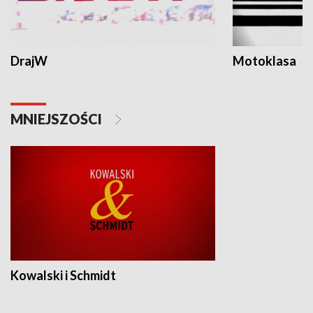
DrajW
Motoklasa
MNIEJSZOŚCI
Kowalski i Schmidt