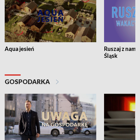
Aqua jesień
Ruszaj z nami
Śląsk
GOSPODARKA