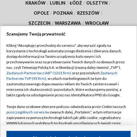
KRAKÓW
/
LUBLIN
/
ŁÓDŹ
/
OLSZTYN
/
OPOLE
/
POZNAŃ
/
RZESZÓW
/
SZCZECIN
/
WARSZAWA
/
WROCŁAW
Szanujemy Twoją prywatność
Kliknij "Akceptuję i przechodzę do serwisu", aby wyrazić zgody na
korzystanie z technologii automatycznego śledzenia i zbierania danych,
Dołącz do nas:
dostęp do informacji na Twoim urządzeniu końcowym i ich
przechowywanie oraz na przetwarzanie Twoich danych osobowych przez
TVP
nas, czyli Telewizję Polską S.A. w likwidacji (zwaną dalej również „TVP”),
Zaufanych Partnerów z IAB* (1201 firm)
oraz pozostałych
Zaufanych
Abonament TVP
Regulamin TVP
Partnerów TVP (93 firm)
, w celach marketingowych (w tym do
zautomatyzowanego dopasowania reklam do Twoich zainteresowań i
Emisja w TVP
Polityka prywatności
mierzenia ich skuteczności) i pozostałych, które wskazujemy poniżej, a
Centrum informacji TVP
także zgody na udostępnianie przez nas identyfikatora PPID do Google.
Moje zgody
Naziemna Telewizja Cyfrowa
Pomoc
Twoje dane osobowe zbierane podczas odwiedzania przez Ciebie naszych
poszczególnych serwisów
zwanych dalej „Portalem”, w tym informacje
Sklep TVP
Biuro reklamy
zapisywane za pomocą technologii takich jak: pliki cookie, sygnalizatory
WWW lub innych podobnych technologii umożliwiających świadczenie
Rada Programowa
Kontakt
dopasowanych i bezpiecznych usług, personalizację treści oraz reklam,
System NOS
udostępnianie funkcji mediów społecznościowych oraz analizowanie