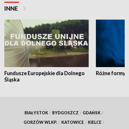
INNE
Fundusze Europejskie dla Dolnego
Różne formy t
Śląska
BIAŁYSTOK
/
BYDGOSZCZ
/
GDAŃSK
/
GORZÓW WLKP.
/
KATOWICE
/
KIELCE
/