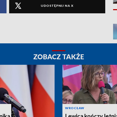
UDOSTĘPNIJ NA X
ZOBACZ TAKŻE
WROCŁAW
nika
Lewica kończy letni