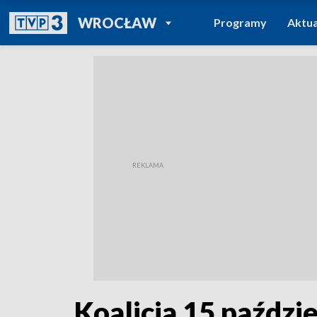
POWRÓT DO
WROCŁAW
Programy
Aktua
TVP REGIONY
Koalicja 15 paździ