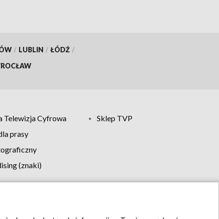
KÓW
/
LUBLIN
/
ŁÓDŹ
/
ROCŁAW
 Telewizja Cyfrowa
Sklep TVP
la prasy
tograficzny
sing (znaki)
klamy
Kontakt