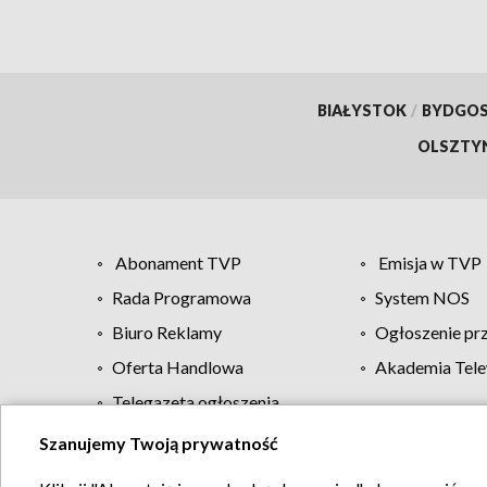
BIAŁYSTOK
/
BYDGO
OLSZTY
Abonament TVP
Emisja w TVP
Rada Programowa
System NOS
Biuro Reklamy
Ogłoszenie pr
Oferta Handlowa
Akademia Tele
Telegazeta ogłoszenia
Szanujemy Twoją prywatność
Regulamin TVP