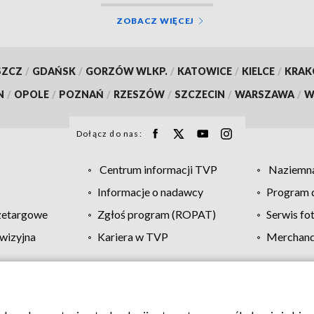
ZOBACZ WIĘCEJ
SZCZ
/
GDAŃSK
/
GORZÓW WLKP.
/
KATOWICE
/
KIELCE
/
KRA
N
/
OPOLE
/
POZNAŃ
/
RZESZÓW
/
SZCZECIN
/
WARSZAWA
/
W
Dołącz do nas:
Centrum informacji TVP
Naziemna
Informacje o nadawcy
Program d
zetargowe
Zgłoś program (ROPAT)
Serwis fo
wizyjna
Kariera w TVP
Merchandi
Polityka prywatności
Moje zgody
Pomoc
Biuro re