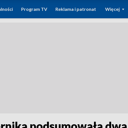
lności
Program TV
Reklama i patronat
Więcej
ernika podsumowała dwa 