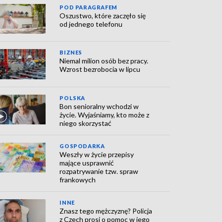
POD PARAGRAFEM
Oszustwo, które zaczęło się
od jednego telefonu
BIZNES
Niemal milion osób bez pracy.
Wzrost bezrobocia w lipcu
POLSKA
Bon senioralny wchodzi w
życie. Wyjaśniamy, kto może z
niego skorzystać
GOSPODARKA
Weszły w życie przepisy
mające usprawnić
rozpatrywanie tzw. spraw
frankowych
INNE
Znasz tego mężczyznę? Policja
z Czech prosi o pomoc w jego