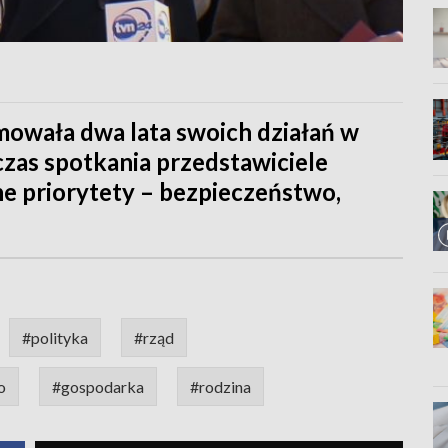
mowała dwa lata swoich działań w
czas spotkania przedstawiciele
e priorytety – bezpieczeństwo,
#polityka
#rząd
o
#gospodarka
#rodzina