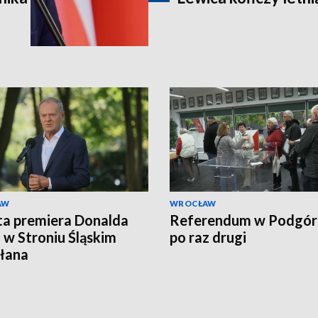
AW
WROCŁAW
a premiera Donalda
Referendum w Podgór
 w Stroniu Śląskim
po raz drugi
łana