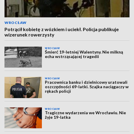
WROCŁAW
Potrącił kobietę z wózkiem i uciekł. Policja publikuje
wizerunek rowerzysty
WROCŁAW
Śmierć 19-letniej Walentyny. Nie milkną
echa wstrząsającej tragedii
WROCŁAW
Pracownica banku i dzielnicowy uratowali
oszczędności 69-latki. Szajka naciągaczy w
rękach policji
WROCŁAW
Tragiczne wydarzenia we Wrocławiu. Nie
żyje 19-latka