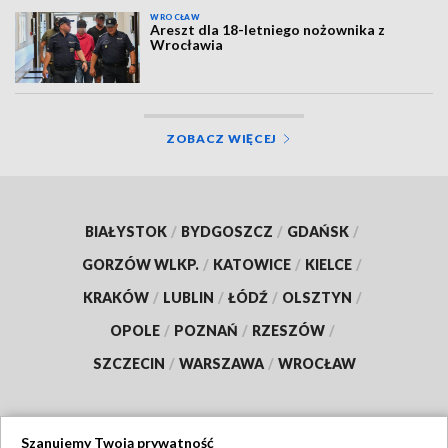
WROCŁAW
Areszt dla 18-letniego nożownika z
Wrocławia
ZOBACZ WIĘCEJ
BIAŁYSTOK
/
BYDGOSZCZ
/
GDAŃSK
/
GORZÓW WLKP.
/
KATOWICE
/
KIELCE
/
KRAKÓW
/
LUBLIN
/
ŁÓDŹ
/
OLSZTYN
/
OPOLE
/
POZNAŃ
/
RZESZÓW
/
SZCZECIN
/
WARSZAWA
/
WROCŁAW
Szanujemy Twoją prywatność