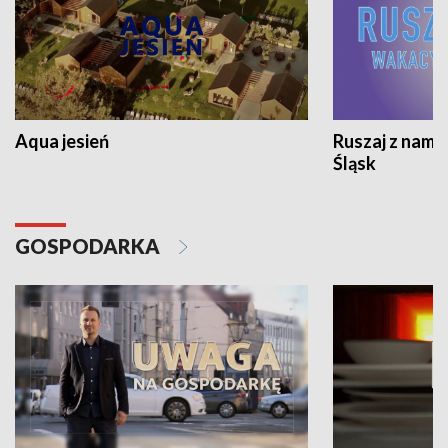
Aqua jesień
Ruszaj z nami
Śląsk
GOSPODARKA