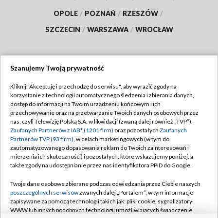
OPOLE
/
POZNAŃ
/
RZESZÓW
/
SZCZECIN
/
WARSZAWA
/
WROCŁAW
Szanujemy Twoją prywatność
Dołącz do nas:
Kliknij "Akceptuję i przechodzę do serwisu", aby wyrazić zgody na
korzystanie z technologii automatycznego śledzenia i zbierania danych,
TVP
dostęp do informacji na Twoim urządzeniu końcowym i ich
Abonament TVP
przechowywanie oraz na przetwarzanie Twoich danych osobowych przez
Regulamin TVP
nas, czyli Telewizję Polską S.A. w likwidacji (zwaną dalej również „TVP”),
Emisja w TVP
Polityka prywatności
Zaufanych Partnerów z IAB* (1201 firm)
oraz pozostałych
Zaufanych
Partnerów TVP (93 firm)
, w celach marketingowych (w tym do
Centrum informacji TVP
Moje zgody
zautomatyzowanego dopasowania reklam do Twoich zainteresowań i
mierzenia ich skuteczności) i pozostałych, które wskazujemy poniżej, a
Naziemna Telewizja Cyfrowa
Pomoc
także zgody na udostępnianie przez nas identyfikatora PPID do Google.
Sklep TVP
Biuro reklamy
Twoje dane osobowe zbierane podczas odwiedzania przez Ciebie naszych
Rada Programowa
Kontakt
poszczególnych serwisów
zwanych dalej „Portalem”, w tym informacje
zapisywane za pomocą technologii takich jak: pliki cookie, sygnalizatory
System NOS
WWW lub innych podobnych technologii umożliwiających świadczenie