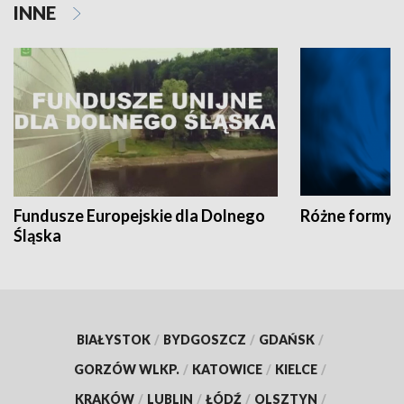
INNE
Fundusze Europejskie dla Dolnego
Różne formy t
Śląska
BIAŁYSTOK
/
BYDGOSZCZ
/
GDAŃSK
/
GORZÓW WLKP.
/
KATOWICE
/
KIELCE
/
KRAKÓW
/
LUBLIN
/
ŁÓDŹ
/
OLSZTYN
/