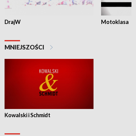
DrajW
Motoklasa
MNIEJSZOŚCI
Kowalski i Schmidt