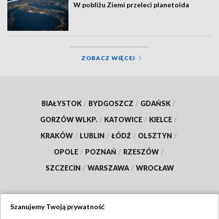
W pobliżu Ziemi przeleci planetoida
ZOBACZ WIĘCEJ
BIAŁYSTOK
/
BYDGOSZCZ
/
GDAŃSK
/
GORZÓW WLKP.
/
KATOWICE
/
KIELCE
/
KRAKÓW
/
LUBLIN
/
ŁÓDŹ
/
OLSZTYN
/
OPOLE
/
POZNAŃ
/
RZESZÓW
/
SZCZECIN
/
WARSZAWA
/
WROCŁAW
Szanujemy Twoją prywatność
Dołącz do nas: