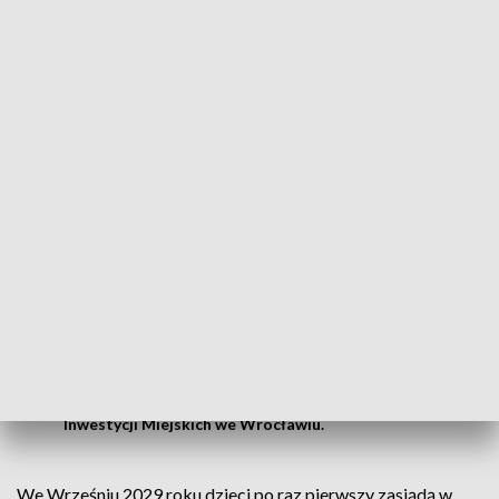
codziennej obsługi, ale będziemy przeprowadzać w nich
remonty i modernizacje – zapowiada Witold Woźny, prezes
MPK Wrocław.
Dzisiaj jednym z problemów osiedla Nowe Żerniki jest brak
szkoły, która też powstanie – naprzeciwko zajezdni. Zespół
będzie składał się ze szkoły podstawowej dla tysiąca
uczniów i przedszkola dla kolejnych dwustu dzieci.
W sumie blok sportowy – w nim dwie sale,
jedna duża – ok. 900 metrów, druga 350 i
mniejsza – do gimnastyki korekcyjnej –
100 metrów
– wylicza Jolanta Wnęk, dyrektor Zarządu
Inwestycji Miejskich we Wrocławiu.
We Wrześniu 2029 roku dzieci po raz pierwszy zasiądą w