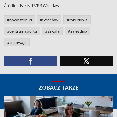
Źródło:
Fakty TVP3 Wrocław
#nowe żerniki
#wrocław
#robudowa
#centrum sportu
#szkoła
#zajezdnia
#tramwaje
ZOBACZ TAKŻE