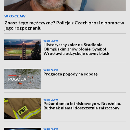
WROCŁAW
Znasz tego mężczyznę? Policja z Czech prosi o pomoc w
jego rozpoznaniu
WROCŁAW
Historyczny znicz na Stadionie
Olimpijskim znów płonie. Symbol
Wrocławia odzyskuje dawny blask
WROCŁAW
Prognoza pogody na sobotę
WROCŁAW
Pożar domku letniskowego w Brzeźniku.
Budynek niemal doszczętnie zniszczony
WROCŁAW