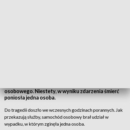
Jedna osoba zginęła w wypadku w Trzęsowie (fot. Komenda Powiatowa
Państwowej Straży Pożarnej w Polkowicach/facebook.com)
W poniedziałkowy poranek w miejscowości
Trzęsów w powiecie polkowickim doszło do
tragicznego wypadku z udziałem samochodu
osobowego. Niestety, w wyniku zdarzenia śmierć
poniosła jedna osoba.
Do tragedii doszło we wczesnych godzinach porannych. Jak
przekazują służby, samochód osobowy brał udział w
wypadku, w którym zginęła jedna osoba.