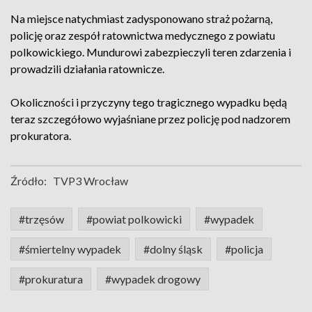
Na miejsce natychmiast zadysponowano straż pożarną,
policję oraz zespół ratownictwa medycznego z powiatu
polkowickiego. Mundurowi zabezpieczyli teren zdarzenia i
prowadzili działania ratownicze.
Okoliczności i przyczyny tego tragicznego wypadku będą
teraz szczegółowo wyjaśniane przez policję pod nadzorem
prokuratora.
Źródło:
TVP3 Wrocław
#trzęsów
#powiat polkowicki
#wypadek
#śmiertelny wypadek
#dolny śląsk
#policja
#prokuratura
#wypadek drogowy