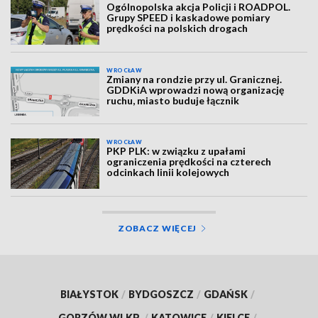
Ogólnopolska akcja Policji i ROADPOL.
Grupy SPEED i kaskadowe pomiary
prędkości na polskich drogach
WROCŁAW
Zmiany na rondzie przy ul. Granicznej.
GDDKiA wprowadzi nową organizację
ruchu, miasto buduje łącznik
WROCŁAW
PKP PLK: w związku z upałami
ograniczenia prędkości na czterech
odcinkach linii kolejowych
ZOBACZ WIĘCEJ
BIAŁYSTOK
/
BYDGOSZCZ
/
GDAŃSK
/
GORZÓW WLKP.
/
KATOWICE
/
KIELCE
/