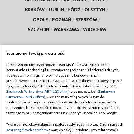
KRAKÓW
/
LUBLIN
/
ŁÓDŹ
/
OLSZTYN
/
OPOLE
/
POZNAŃ
/
RZESZÓW
/
SZCZECIN
/
WARSZAWA
/
WROCŁAW
Szanujemy Twoją prywatność
Dołącz do nas:
Kliknij "Akceptuję i przechodzę do serwisu", aby wyrazić zgody na
korzystanie z technologii automatycznego śledzenia i zbierania danych,
TVP
dostęp do informacji na Twoim urządzeniu końcowym i ich
Abonament TVP
przechowywanie oraz na przetwarzanie Twoich danych osobowych przez
Regulamin TVP
nas, czyli Telewizję Polską S.A. w likwidacji (zwaną dalej również „TVP”),
Emisja w TVP
Polityka prywatności
Zaufanych Partnerów z IAB* (1201 firm)
oraz pozostałych
Zaufanych
Partnerów TVP (93 firm)
, w celach marketingowych (w tym do
Centrum informacji TVP
Moje zgody
zautomatyzowanego dopasowania reklam do Twoich zainteresowań i
mierzenia ich skuteczności) i pozostałych, które wskazujemy poniżej, a
Naziemna Telewizja Cyfrowa
Pomoc
także zgody na udostępnianie przez nas identyfikatora PPID do Google.
Sklep TVP
Biuro reklamy
Twoje dane osobowe zbierane podczas odwiedzania przez Ciebie naszych
Rada Programowa
Kontakt
poszczególnych serwisów
zwanych dalej „Portalem”, w tym informacje