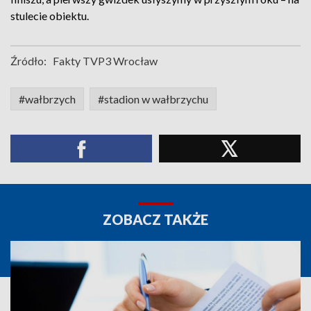
stulecie obiektu.
Źródło:
Fakty TVP3 Wrocław
#wałbrzych
#stadion w wałbrzychu
ZOBACZ TAKŻE