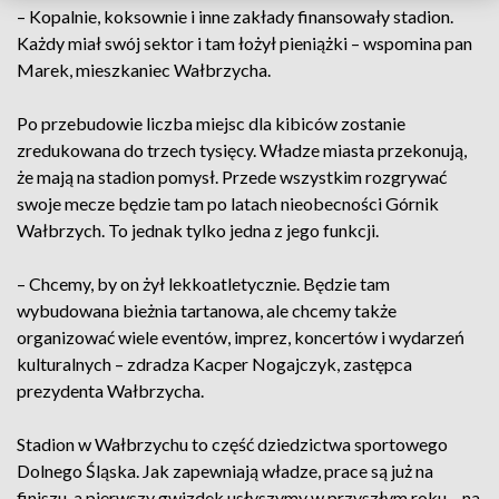
– Kopalnie, koksownie i inne zakłady finansowały stadion.
Każdy miał swój sektor i tam łożył pieniążki – wspomina pan
Marek, mieszkaniec Wałbrzycha.
Po przebudowie liczba miejsc dla kibiców zostanie
zredukowana do trzech tysięcy. Władze miasta przekonują,
że mają na stadion pomysł. Przede wszystkim rozgrywać
swoje mecze będzie tam po latach nieobecności Górnik
Wałbrzych. To jednak tylko jedna z jego funkcji.
– Chcemy, by on żył lekkoatletycznie. Będzie tam
wybudowana bieżnia tartanowa, ale chcemy także
organizować wiele eventów, imprez, koncertów i wydarzeń
kulturalnych – zdradza Kacper Nogajczyk, zastępca
prezydenta Wałbrzycha.
Stadion w Wałbrzychu to część dziedzictwa sportowego
Dolnego Śląska. Jak zapewniają władze, prace są już na
finiszu, a pierwszy gwizdek usłyszymy w przyszłym roku – na