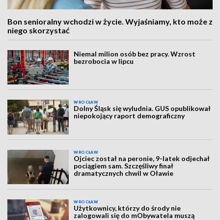
Bon senioralny wchodzi w życie. Wyjaśniamy, kto może z
niego skorzystać
Niemal milion osób bez pracy. Wzrost
bezrobocia w lipcu
WROCŁAW
Dolny Śląsk się wyludnia. GUS opublikował
niepokojący raport demograficzny
WROCŁAW
Ojciec został na peronie, 9-latek odjechał
pociągiem sam. Szczęśliwy finał
dramatycznych chwil w Oławie
WROCŁAW
Użytkownicy, którzy do środy nie
zalogowali się do mObywatela muszą