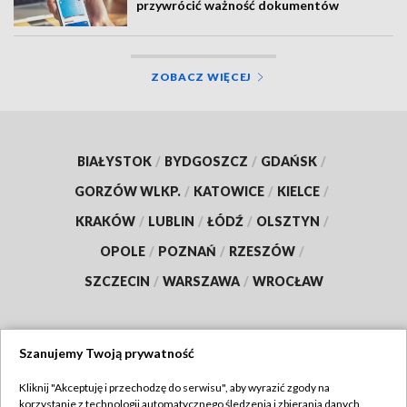
przywrócić ważność dokumentów
ZOBACZ WIĘCEJ
BIAŁYSTOK
/
BYDGOSZCZ
/
GDAŃSK
/
GORZÓW WLKP.
/
KATOWICE
/
KIELCE
/
KRAKÓW
/
LUBLIN
/
ŁÓDŹ
/
OLSZTYN
/
OPOLE
/
POZNAŃ
/
RZESZÓW
/
SZCZECIN
/
WARSZAWA
/
WROCŁAW
Szanujemy Twoją prywatność
Dołącz do nas:
Kliknij "Akceptuję i przechodzę do serwisu", aby wyrazić zgody na
korzystanie z technologii automatycznego śledzenia i zbierania danych,