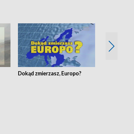
Dokąd zmierzasz, Europo?
Fakty Komen