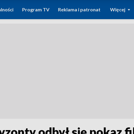
lności
Program TV
Reklama i patronat
Więcej
zonty odbył się pokaz fi