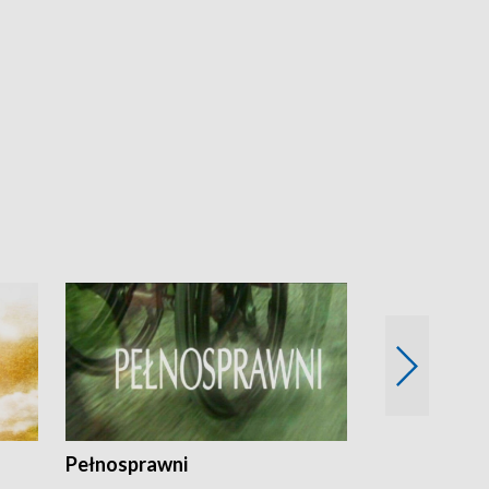
Pełnosprawni
Bezpieczny 