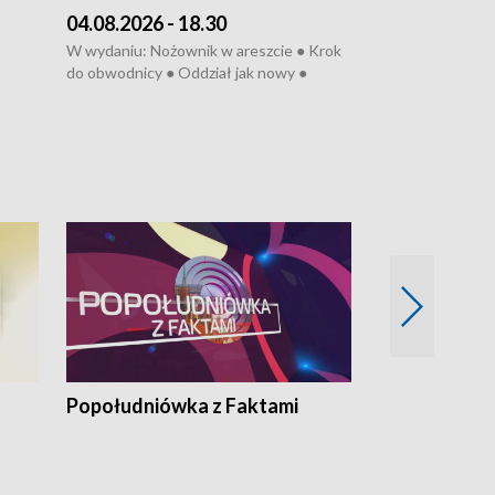
04.08.2026 - 18.30
03.08.2026 - 
W wydaniu: Nożownik w areszcie ● Krok
W wydaniu: Zarz
do obwodnicy ● Oddział jak nowy ●
Wjechał na cho
Rodzic też pacjent ● Rynek ma być
● Węzły do remo
elony
zielony ● Inkubtor w ognisku ● Trzeba
Syreny nie dla w
ratować lekarza
teatrze ● Koncer
„Cud” w Legnicy
Popołudniówka z Faktami
Z Unią na Ty