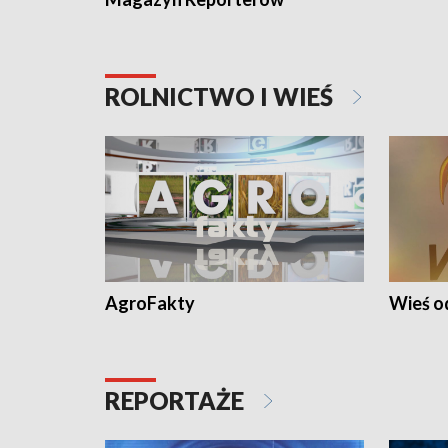
ROLNICTWO I WIEŚ
AgroFakty
Wieś 
REPORTAŻE