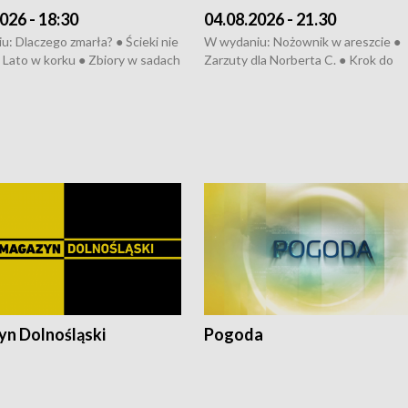
026 - 18:30
04.08.2026 - 21.30
: Dlaczego zmarła? ● Ścieki nie
W wydaniu: Nożownik w areszcie ●
● Lato w korku ● Zbiory w sadach
Zarzuty dla Norberta C. ● Krok do
a kółkiem ● Złoto dla...
obwodnicy ● Miliony na ochronę ●
h ● Mrożonki dla zwierząt
Oddział jak nowy ● Rynek ma być zi
● Inkubator w ognisku ● Rodzic też
pacjent ● Trzeba ratować lekarza
n Dolnośląski
Pogoda