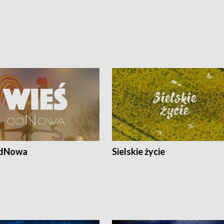
odNowa
Sielskie życie