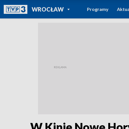
POWRÓT DO
WROCŁAW
Programy
Aktua
TVP REGIONY
W Kinie Nowe Hory