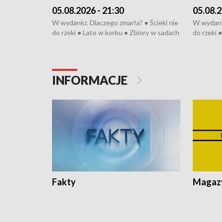
05.08.2026 - 21:30
05.08.2
W wydaniu: Dlaczego zmarła? ● Ścieki nie
W wydaniu
do rzeki ● Lato w korku ● Zbiory w sadach
do rzeki 
● Senior za kółkiem ● Złoto dla...
● Senior z
cierpiwych ● Mrożonki dla zwierząt
cierpiwyc
INFORMACJE
Fakty
Magazy