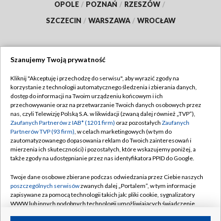
OPOLE
/
POZNAŃ
/
RZESZÓW
/
SZCZECIN
/
WARSZAWA
/
WROCŁAW
Szanujemy Twoją prywatność
Dołącz do nas:
Kliknij "Akceptuję i przechodzę do serwisu", aby wyrazić zgody na
korzystanie z technologii automatycznego śledzenia i zbierania danych,
TVP
dostęp do informacji na Twoim urządzeniu końcowym i ich
Abonament TVP
przechowywanie oraz na przetwarzanie Twoich danych osobowych przez
Regulamin TVP
nas, czyli Telewizję Polską S.A. w likwidacji (zwaną dalej również „TVP”),
Emisja w TVP
Polityka prywatności
Zaufanych Partnerów z IAB* (1201 firm)
oraz pozostałych
Zaufanych
Partnerów TVP (93 firm)
, w celach marketingowych (w tym do
Centrum informacji TVP
Moje zgody
zautomatyzowanego dopasowania reklam do Twoich zainteresowań i
mierzenia ich skuteczności) i pozostałych, które wskazujemy poniżej, a
Naziemna Telewizja Cyfrowa
Pomoc
także zgody na udostępnianie przez nas identyfikatora PPID do Google.
Sklep TVP
Biuro reklamy
Twoje dane osobowe zbierane podczas odwiedzania przez Ciebie naszych
Rada Programowa
Kontakt
poszczególnych serwisów
zwanych dalej „Portalem”, w tym informacje
zapisywane za pomocą technologii takich jak: pliki cookie, sygnalizatory
System NOS
WWW lub innych podobnych technologii umożliwiających świadczenie
dopasowanych i bezpiecznych usług, personalizację treści oraz reklam,
Informacje o nadawcy
Kanały