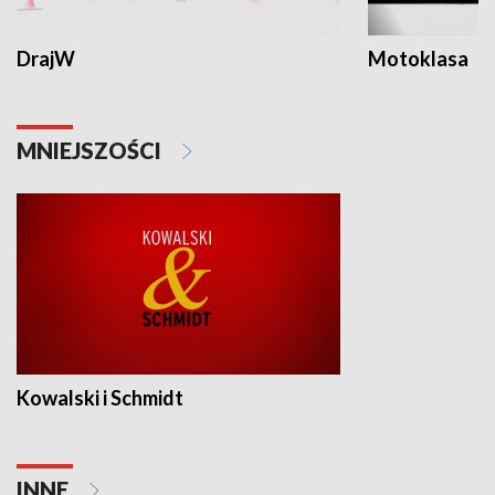
DrajW
Motoklasa
MNIEJSZOŚCI
Kowalski i Schmidt
INNE