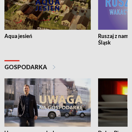
Aqua jesień
Ruszaj z nami
Śląsk
GOSPODARKA