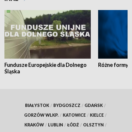
Fundusze Europejskie dla Dolnego
Różne formy t
Śląska
BIAŁYSTOK
/
BYDGOSZCZ
/
GDAŃSK
/
GORZÓW WLKP.
/
KATOWICE
/
KIELCE
/
KRAKÓW
/
LUBLIN
/
ŁÓDŹ
/
OLSZTYN
/