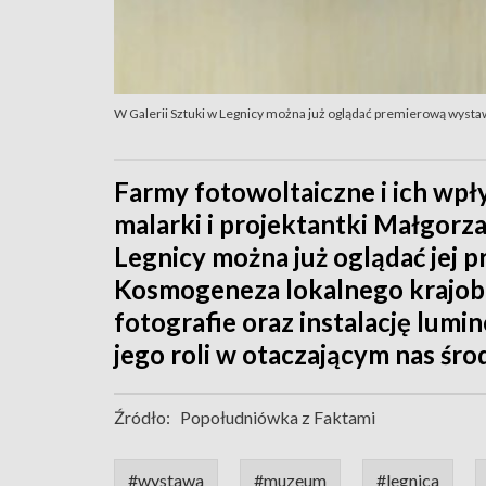
W Galerii Sztuki w Legnicy można już oglądać premierową wysta
Farmy fotowoltaiczne i ich wpł
malarki i projektantki Małgorza
Legnicy można już oglądać jej 
Kosmogeneza lokalnego krajobr
fotografie oraz instalację lumin
jego roli w otaczającym nas śr
Źródło:
Popołudniówka z Faktami
#wystawa
#muzeum
#legnica