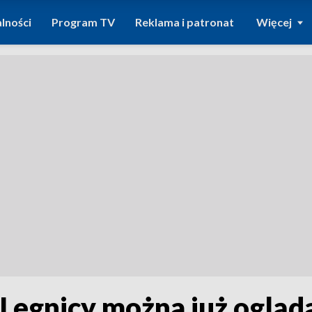
lności
Program TV
Reklama i patronat
Więcej
w Legnicy można już oglą