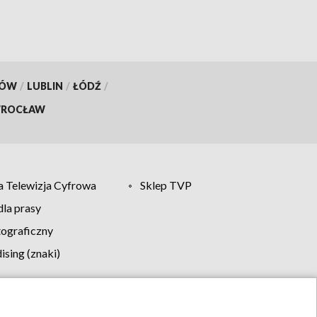
KÓW
/
LUBLIN
/
ŁÓDŹ
/
ROCŁAW
 Telewizja Cyfrowa
Sklep TVP
la prasy
tograficzny
sing (znaki)