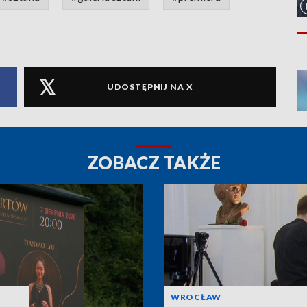
UDOSTĘPNIJ NA X
ZOBACZ TAKŻE
WROCŁAW