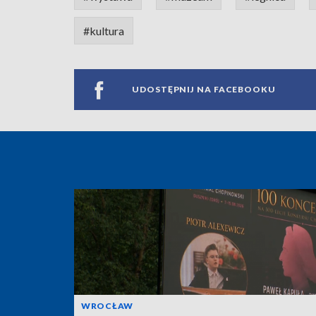
#kultura
UDOSTĘPNIJ NA FACEBOOKU
WROCŁAW