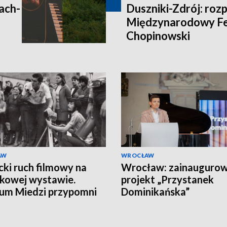
ach-
Duszniki-Zdrój: rozp
Międzynarodowy Fe
Chopinowski
AW
WROCŁAW
cki ruch filmowy na
Wrocław: zainauguro
kowej wystawie.
projekt „Przystanek
um Miedzi przypomni
Dominikańska”
ek Juliana Zawiszy