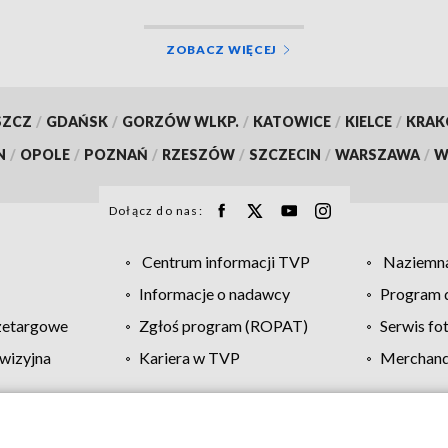
ZOBACZ WIĘCEJ
SZCZ
/
GDAŃSK
/
GORZÓW WLKP.
/
KATOWICE
/
KIELCE
/
KRA
N
/
OPOLE
/
POZNAŃ
/
RZESZÓW
/
SZCZECIN
/
WARSZAWA
/
W
Dołącz do nas:
Centrum informacji TVP
Naziemna
Informacje o nadawcy
Program d
zetargowe
Zgłoś program (ROPAT)
Serwis fo
wizyjna
Kariera w TVP
Merchandi