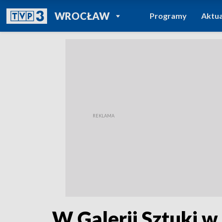
POWRÓT DO
WROCŁAW
Programy
Aktua
TVP REGIONY
W Galerii Sztuki 