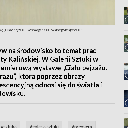
wę „Ciało pejzażu. Kosmogeneza lokalnego krajobrazu”
yw na środowisko to temat prac
ty Kalińskiej. W Galerii Sztuki w
premierową wystawę „Ciało pejzażu.
azu”, która poprzez obrazy,
escencyjną odnosi się do światła i
odowisku.
#sztuka
#galeria sztuki
#premiera