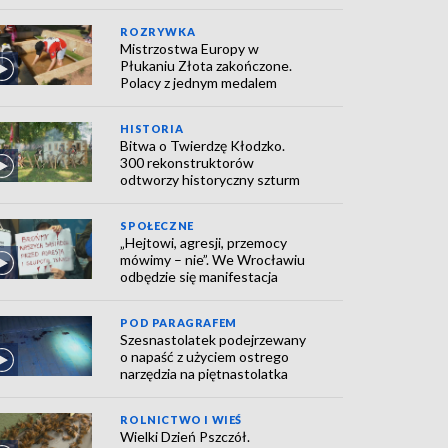
ROZRYWKA
Mistrzostwa Europy w
Płukaniu Złota zakończone.
Polacy z jednym medalem
HISTORIA
Bitwa o Twierdzę Kłodzko.
300 rekonstruktorów
odtworzy historyczny szturm
SPOŁECZNE
„Hejtowi, agresji, przemocy
mówimy – nie”. We Wrocławiu
odbędzie się manifestacja
POD PARAGRAFEM
Szesnastolatek podejrzewany
o napaść z użyciem ostrego
narzędzia na piętnastolatka
ROLNICTWO I WIEŚ
Wielki Dzień Pszczół.