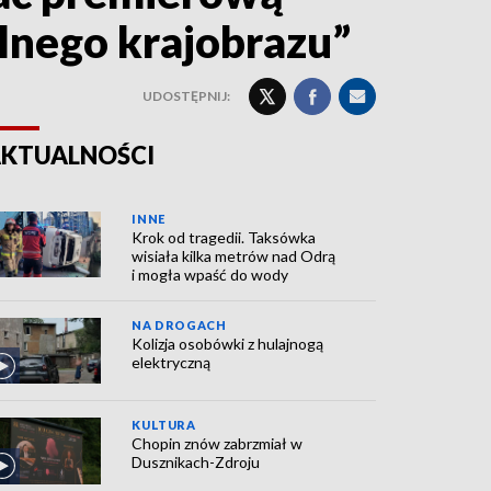
lnego krajobrazu”
UDOSTĘPNIJ:
KTUALNOŚCI
INNE
Krok od tragedii. Taksówka
wisiała kilka metrów nad Odrą
i mogła wpaść do wody
NA DROGACH
Kolizja osobówki z hulajnogą
elektryczną
KULTURA
Chopin znów zabrzmiał w
Dusznikach-Zdroju